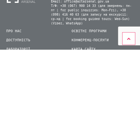
Email:
office@artarsenal.gov.ua
Т/Ф: +38 (067) 900 14 33 (для звернень: пн-
пт | for public inquiries: Mon–Fri), +38
(098) 416 40 63 (для запису на екскурсії:
ср-нд | for booking guided tours: Wed–Sun)
(Viber, WhatsApp)
ПРО НАС
ОСВІТНІ ПРОГРАМИ
ДОСТУПНІСТЬ
КОНФЕРЕНЦ-ПОСЛУГИ
ЛАБОРАТОРІЇ
КАРТА САЙТУ
ВІДВІДУВАЧАМ
ДЛЯ ПРЕСИ
ВИСТАВКИ ТА ФЕСТИВАЛІ
СТАТИ ВОЛОНТЕРОМ
КНИЖКОВИЙ АРСЕНАЛ
© 2026 ДП Національний культурно-мистецький та музейний комплекс «Мистецький
арсенал»
siteGist
Створення сайту: