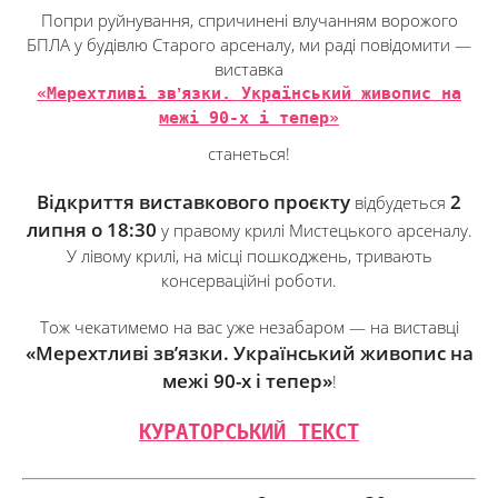
Попри руйнування, спричинені влучанням ворожого
БПЛА у будівлю Старого арсеналу, ми раді повідомити —
виставка
«Мерехтливі звʼязки. Український живопис на
межі 90-х і тепер»
станеться!
Відкриття виставкового проєкту
2
відбудеться
липня о 18:30
у правому крилі Мистецького арсеналу.
У лівому крилі, на місці пошкоджень, тривають
консерваційні роботи.
Тож чекатимемо на вас уже незабаром — на виставці
«Мерехтливі звʼязки. Український живопис на
межі 90-х і тепер»
!
КУРАТОРСЬКИЙ ТЕКСТ