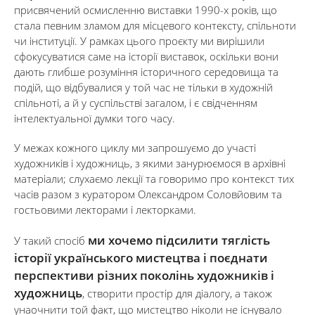
присвячений осмисленню виставки 1990-х років, що
стала певним зламом для місцевого контексту, спільноти
чи інституції. У рамках цього проєкту ми вирішили
сфокусуватися саме на історії виставок, оскільки вони
дають глибше розуміння історичного середовища та
подій, що відбувалися у той час не тільки в художній
спільноті, а й у суспільстві загалом, і є свідченням
інтелектуальної думки того часу.
У межах кожного циклу ми запрошуємо до участі
художників і художниць, з якими занурюємося в архівні
матеріали; слухаємо лекції та говоримо про контекст тих
часів разом з куратором Олександром Соловйовим та
гостьовими лекторами і лекторками.
ми хочемо підсилити тяглість
У такий спосіб
історії українського мистецтва і поєднати
перспективи різних поколінь художників і
художниць
, створити простір для діалогу, а також
унаочнити той факт, що мистецтво ніколи не існувало