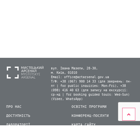
вул. Івана Мазепи, 28-30,
м. Київ, 01010
Email:
office@artarsenal.gov.ua
Т/Ф: +38 (067) 900 14 33 (для звернень: пн-
пт | for public inquiries: Mon–Fri), +38
(098) 416 40 63 (для запису на екскурсії:
ср-нд | for booking guided tours: Wed–Sun)
(Viber, WhatsApp)
ПРО НАС
ОСВІТНІ ПРОГРАМИ
ДОСТУПНІСТЬ
КОНФЕРЕНЦ-ПОСЛУГИ
ЛАБОРАТОРІЇ
КАРТА САЙТУ
ВІДВІДУВАЧАМ
ДЛЯ ПРЕСИ