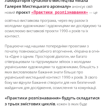
Лабораторія сучасного мистецтва «Мала
Галерея Мистецького арсеналу»
анонсує свій
проєкт
«Практики розпізнавання»
новий
— це
освітньо-виставкова програма, через яку разом із
молодими художниками і художницями ми досліджуємо та
осмислюємо виставкові проєкти 1990-х років та їх
контекст.
Працюючи над нашими попередніми проєктами з
початку повномасштабного вторгнення, «Україна в огні»
та «Одне з одним. Просторові діалоги», ми багато
співпрацювали та підтримували зв’язок з молодими
українськими художницями та художниками, більшість з
яких висловлювали бажання знати більше про
український мистецький контекст 1990-х років. Зі свого
боку ми відчули бажання створити для них безпечний
майданчик для дослідження, осмислення та комунікації.
«Практики розпізнавання» будуть складатися
з трьох змістових циклів
, кожен із яких буде