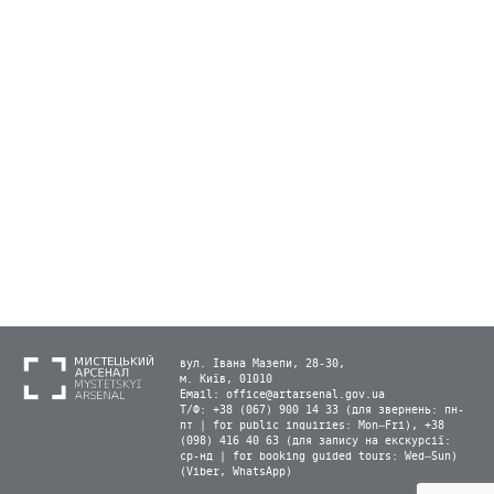
вул. Івана Мазепи, 28-30,
м. Київ, 01010
Email:
office@artarsenal.gov.ua
Т/Ф: +38 (067) 900 14 33 (для звернень: пн-
пт | for public inquiries: Mon–Fri), +38
(098) 416 40 63 (для запису на екскурсії:
ср-нд | for booking guided tours: Wed–Sun)
(Viber, WhatsApp)