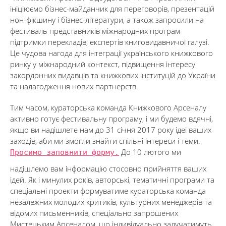
ініціюємо бізнес-майданчик для переговорів, презентацій
нон-фікшину і бізнес-літератури, а також запросили на
фестиваль представників міжнародних програм
підтримки перекладів, експертів книговидавничої галузі.
Це чудова нагода для інтеграції українського книжкового
ринку у міжнародний контекст, підвищення інтересу
закордонних видавців та книжкових інституцій до України
та налагодження нових партнерств.
Тим часом, кураторська команда Книжкового Арсеналу
активно готує фестивальну програму, і ми будемо вдячні,
якщо ви надішлете нам до 31 січня 2017 року ідеї ваших
заходів, аби ми змогли знайти спільні інтереси і теми.
Просимо заповнити форму.
До 10 лютого ми
надішлемо вам інформацію стосовно прийняття ваших
ідей. Як і минулих років, авторські, тематичні програми та
спеціальні проекти формуватиме кураторська команда
незалежних молодих критиків, культурних менеджерів та
відомих письменників, спеціально запрошених
Мистецьким Арсеналом, що індивідуально залучатимуть