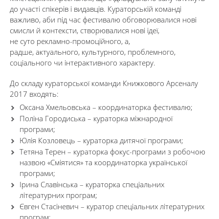
до участі спікерів і видавців. Кураторській команді
важливо, аби під час фестивалю обговорювалися нові
смисли й контексти, створювалися нові ідеї,
не суто рекламно-промоційного, а,
радше, актуального, культурного, проблемного,
соціального чи інтерактивного характеру.
До складу кураторської команди Книжкового Арсеналу
2017 входять:
Оксана Хмельовська – координаторка фестивалю;
Поліна Городиська – кураторка міжнародної
програми;
Юлія Козловець – кураторка дитячої програми;
Тетяна Терен – кураторка фокус-програми з робочою
назвою «Сміятися» та координаторка української
програми;
Ірина Славінська – кураторка спеціальних
літературних програм;
Євген Стасіневич – куратор спеціальних літературних
програм;