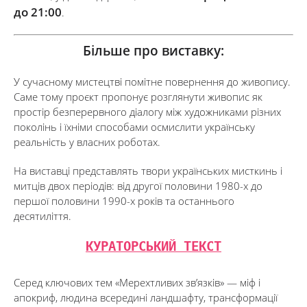
до 21:00
.
Більше про виставку:
У сучасному мистецтві помітне повернення до живопису.
Саме тому проєкт пропонує розглянути живопис як
простір безперервного діалогу між художниками різних
поколінь і їхніми способами осмислити українську
реальність у власних роботах.
На виставці представлять твори українських мисткинь і
митців двох періодів: від другої половини 1980-х до
першої половини 1990-х років та останнього
десятиліття.
КУРАТОРСЬКИЙ ТЕКСТ
Серед ключових тем «Мерехтливих звʼязків» — міф і
апокриф, людина всередині ландшафту, трансформації