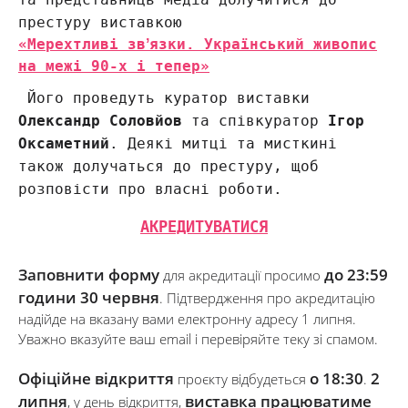
престуру виставкою
«Мерехтливі звʼязки. Український живопис
на межі 90-х і тепер»
Його проведуть куратор виставки
Олександр Соловйов
та співкуратор
Ігор
Оксаметний
. Деякі митці та мисткині
також долучаться до престуру, щоб
розповісти про власні роботи.
АКРЕДИТУВАТИСЯ
Заповнити форму
до 23:59
для акредитації просимо
години 30 червня
. Підтвердження про акредитацію
надійде на вказану вами електронну адресу 1 липня.
Уважно вказуйте ваш email і перевіряйте теку зі спамом.
Офіційне відкриття
о 18:30
2
проєкту відбудеться
.
липня
виставка працюватиме
, у день відкриття,