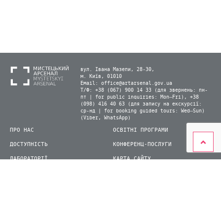
вул. Івана Мазепи, 28-30,
м. Київ, 01010
Email:
office@artarsenal.gov.ua
Т/Ф: +38 (067) 900 14 33 (для звернень: пн-
пт | for public inquiries: Mon–Fri), +38
(098) 416 40 63 (для запису на екскурсії:
ср-нд | for booking guided tours: Wed–Sun)
(Viber, WhatsApp)
ПРО НАС
ОСВІТНІ ПРОГРАМИ
ДОСТУПНІСТЬ
КОНФЕРЕНЦ-ПОСЛУГИ
ЛАБОРАТОРІЇ
КАРТА САЙТУ
ВІДВІДУВАЧАМ
ДЛЯ ПРЕСИ
ВИСТАВКИ ТА ФЕСТИВАЛІ
СТАТИ ВОЛОНТЕРОМ
КНИЖКОВИЙ АРСЕНАЛ