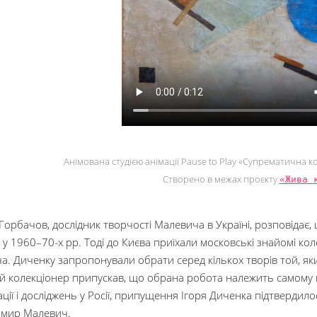
Анімована студією анімації Pause to Play «Супрематична 
Створено в межах проєкту
«Жива 
орбачов, дослідник творчості Малевича в Україні, розповідає, 
у 1960–70-х рр. Тоді до Києва приїхали московські знайомі кол
а. Диченку запропонували обрати серед кількох творів той, як
й колекціонер припускав, що обрана робота належить самому ма
ції і досліджень у Росії, припущення Ігоря Диченка підтверди
имир Малевич.