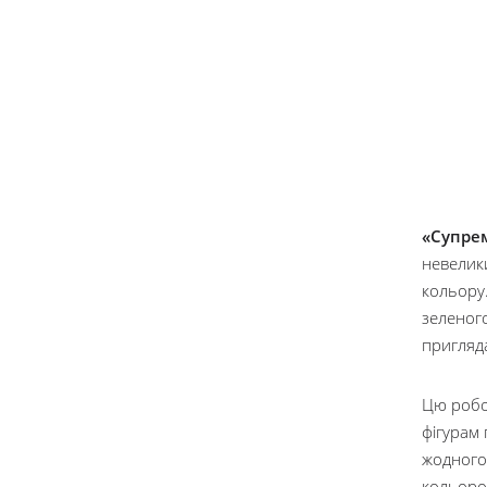
«Супре
невелики
кольору.
зеленог
пригляд
Цю робо
фігурам 
жодного
кольоро