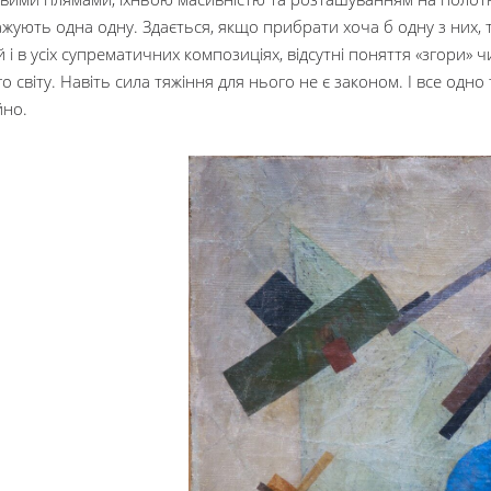
жують одна одну. Здається, якщо прибрати хоча б одну з них, то
 і в усіх супрематичних композиціях, відсутні поняття «згори» ч
о світу. Навіть сила тяжіння для нього не є законом. І все одн
йно.