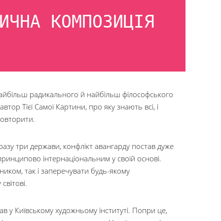
ИЧНА КОМПОЗИЦІЯ
 найбільш радикального й найбільш філософського
автор Тієї Самої Картини, про яку знають всі, і
повторити.
азу три держави, конфлікт авангарду постав дуже
принципово інтернаціональним у своїй основі.
иком, так і заперечувати будь-якому
світові.
ав у Київському художньому інституті. Попри це,