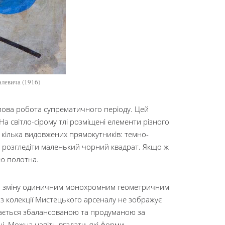
алевича (1916)
ипова робота супрематичного періоду. Цей
а світло-сірому тлі розміщені елементи різного
а кілька видовжених прямокутників: темно-
ж розгледіти маленький чорний квадрат. Якщо ж
ю полотна.
 на зміну одиничним монохромним геометричним
 з колекції Мистецького арсеналу не зображує
шається збалансованою та продуманою за
. Можна навіть вгадати, які форми