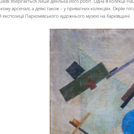
Києві зберігається лише декілька його робіт. Одна в колекції Н
ому арсеналі, а деякі також – у приватних колекціях. Окрім то
й експозиції Пархомівського художнього музею на Харківщині.