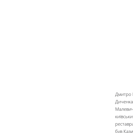
Дмитро Г
Диченка 
Малевич
київськи
реставра
був Каз