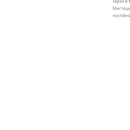
зараз в 
Мистецьк
постійні