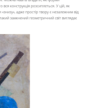
 вся конструкція розсиплеться. У цій, як
и «знизу», адже простір твору є незалежним від
о такий замкнений геометричний світ виглядає