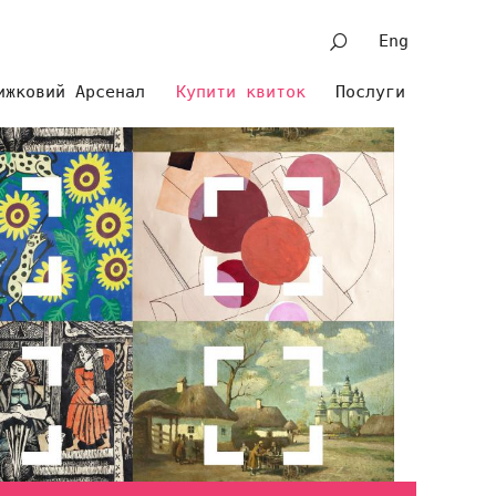
Eng
ижковий Арсенал
Купити квиток
Послуги