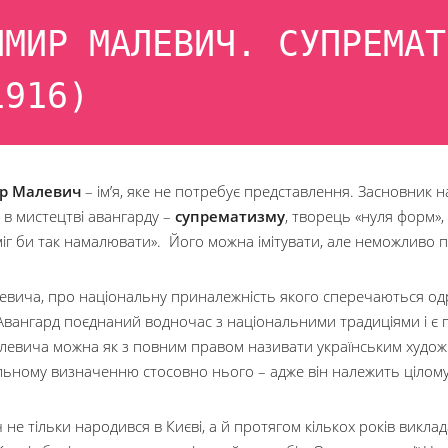
ИМИР МАЛЕВИЧ. СУПРЕМАТ
1916)
р Малевич
– ім’я, яке не потребує представлення. Засновник
 в мистецтві авангарду –
супрематизму
, творець «нуля форм», 
міг би так намалювати». Його можна імітувати, але неможливо 
евича, про національну приналежність якого сперечаються одр
 Авангард поєднаний водночас з національними традиціями і є 
левича можна як з повним правом називати українським художн
льному визначенню стосовно нього – адже він належить цілому 
не тільки народився в Києві, а й протягом кількох років виклад