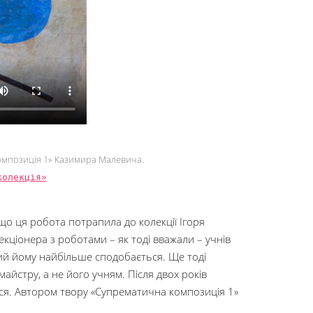
композиція 1» Казимира Малевича.
колекція»
що ця робота потрапила до колекції Ігоря
екціонера з роботами – як тоді вважали – учнів
ий йому найбільше сподобається. Ще тоді
йстру, а не його учням. Після двох років
лося. Автором твору «Супрематична композиція 1»