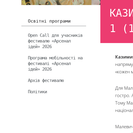
КАЗ
Освітні програми
1 (
Open Call для учасників
фестивалю «Арсенал
ідей» 2026
Казими
Програма мобільності на
фестивалі «Арсенал
напряму
ідей» 2026
«кожен 
Архів фестивалю
Для Мал
Політики
гостро.
Тому Ма
націона
Малевич 