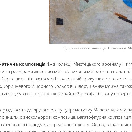
Супрематична композиція 1 Казимира М
матична композиція 1»
з колекції Мистецького арсеналу – т
й за розмірами живописний твір виконаний олією на полотні. Н
 Серед них впізнаються світло-зелений трикутник, синє коло т
о, коричневого й чорного кольорів. Ліворуч внизу можна тако
атися ще уважніше, то можна знайти й незафарбовану поверхн
ту відносять до другого етапу супрематизму Малевича, коли
прийшли різнокольорові композиції. Багатофігурна композиція
 впізнаваного предмета з реального життя. Однак, вона зали
вими плямами, їхньою масивністю та розташуванням на полотні