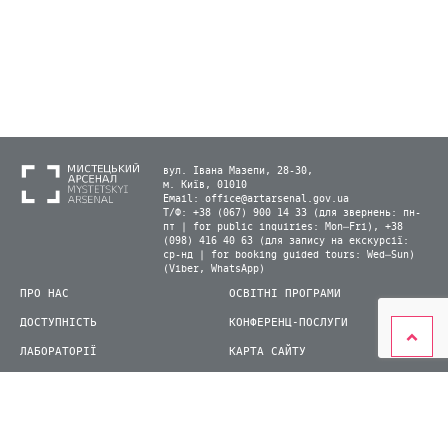
вул. Івана Мазепи, 28-30,
м. Київ, 01010
Email:
office@artarsenal.gov.ua
Т/Ф: +38 (067) 900 14 33 (для звернень: пн-
пт | for public inquiries: Mon–Fri), +38
(098) 416 40 63 (для запису на екскурсії:
ср-нд | for booking guided tours: Wed–Sun)
(Viber, WhatsApp)
ПРО НАС
ОСВІТНІ ПРОГРАМИ
ДОСТУПНІСТЬ
КОНФЕРЕНЦ-ПОСЛУГИ
ЛАБОРАТОРІЇ
КАРТА САЙТУ
ВІДВІДУВАЧАМ
ДЛЯ ПРЕСИ
ВИСТАВКИ ТА ФЕСТИВАЛІ
СТАТИ ВОЛОНТЕРОМ
КНИЖКОВИЙ АРСЕНАЛ