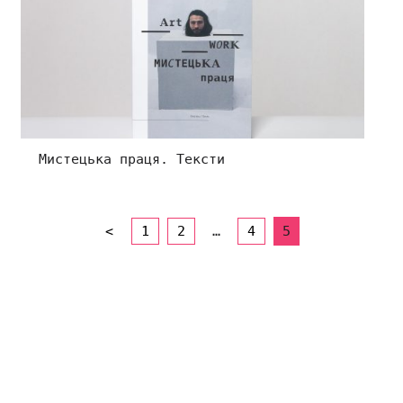
Мистецька праця. Тексти
<
1
2
…
4
5