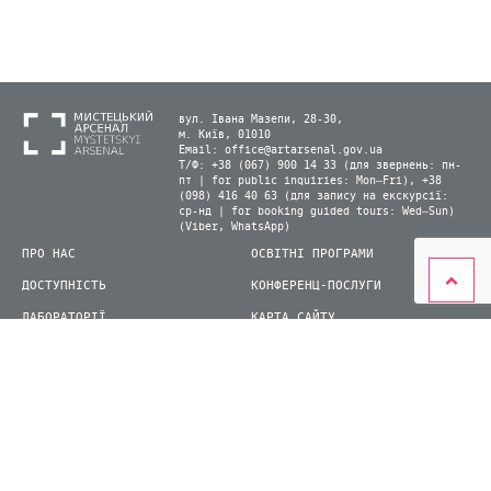
вул. Івана Мазепи, 28-30,
м. Київ, 01010
Email:
office@artarsenal.gov.ua
Т/Ф: +38 (067) 900 14 33 (для звернень: пн-
пт | for public inquiries: Mon–Fri), +38
(098) 416 40 63 (для запису на екскурсії:
ср-нд | for booking guided tours: Wed–Sun)
(Viber, WhatsApp)
ПРО НАС
ОСВІТНІ ПРОГРАМИ
ДОСТУПНІСТЬ
КОНФЕРЕНЦ-ПОСЛУГИ
ЛАБОРАТОРІЇ
КАРТА САЙТУ
ВІДВІДУВАЧАМ
ДЛЯ ПРЕСИ
ВИСТАВКИ ТА ФЕСТИВАЛІ
СТАТИ ВОЛОНТЕРОМ
КНИЖКОВИЙ АРСЕНАЛ