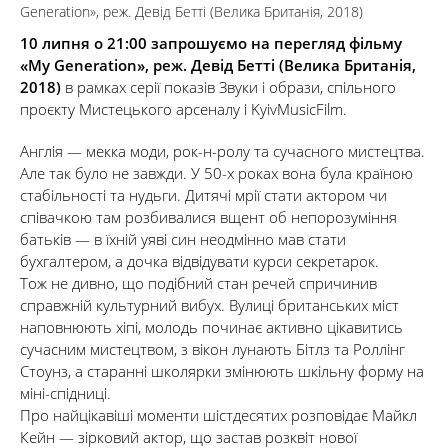
Generation», реж. Девід Бетті (Велика Британія, 2018)
10 липня о 21:00 запрошуємо на перегляд фільму
«My Generation», реж. Девід Бетті (Велика Британія,
2018)
в рамках серії показів Звуки і образи, спільного
проєкту Мистецького арсеналу і KyivMusicFilm.
Англія — мекка моди, рок-н-ролу та сучасного мистецтва.
Але так було не завжди. У 50-х роках вона була країною
стабільності та нудьги. Дитячі мрії стати актором чи
співачкою там розбивалися вщент об непорозуміння
батьків — в їхній уяві син неодмінно мав стати
бухгалтером, а дочка відвідувати курси секретарок.
Тож не дивно, що подібний стан речей спричинив
справжній культурний вибух. Вулиці британських міст
наповнюють хіпі, молодь починає активно цікавитись
сучасним мистецтвом, з вікон лунають Бітлз та Роллінг
Стоунз, а старанні школярки змінюють шкільну форму на
міні-спідниці.
Про найцікавіші моменти шістдесятих розповідає Майкл
Кейн — зірковий актор, що застав розквіт нової