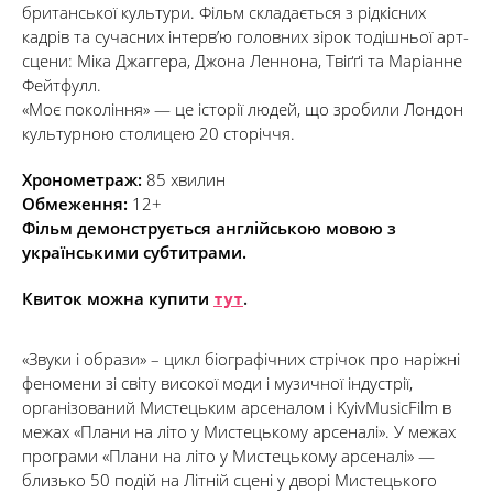
британської культури. Фільм складається з рідкісних
кадрів та сучасних інтерв’ю головних зірок тодішньої арт-
сцени: Міка Джаггера, Джона Леннона, Твіґґі та Маріанне
Фейтфулл.
«Моє покоління» — це історії людей, що зробили Лондон
культурною столицею 20 сторіччя.
Хронометраж:
85 хвилин
Обмеження:
12+
Фільм демонструється англійською мовою з
українськими субтитрами.
Квиток можна купити
тут
.
«Звуки і образи» – цикл біографічних стрічок про наріжні
феномени зі світу високої моди і музичної індустрії,
організований Мистецьким арсеналом і KyivMusicFilm в
межах «
Плани на літо у Мистецькому арсеналі»
. У межах
програми «Плани на літо у Мистецькому арсеналі» —
близько 50 подій на Літній сцені у дворі Мистецького