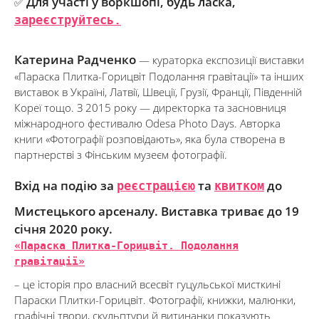
Для участі у воркшопі, будь ласка,
✅
зареєструйтесь.
Катерина Радченко
— кураторка експозиції виставки
«Параска Плитка-Горицвіт Подолання гравітації» та інших
виставок в Україні, Латвії, Швеції, Грузії, Франції, Південній
Кореї тощо. З 2015 року — директорка та засновниця
міжнародного фестивалю Odesa Photo Days. Авторка
книги «Фотографії розповідають», яка була створена в
партнерстві з Фінським музеєм фотографії.
Вхід на подію
за
реєстрацією
та
квитком
до
Мистецького арсеналу. Виставка триває до 19
січня 2020 року.
«Параска Плитка-Горицвіт. Подолання
гравітації»
– це історія про власний всесвіт гуцульської мисткині
Параски Плитки-Горицвіт. Фотографії, книжки, малюнки,
графічні твори, скульптури й витинанки показують