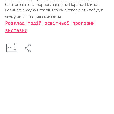
багатогранність творчої спадщини Параски Плитки-
Горицвіт, а медіа-інсталяції та VR відтворюють побут, в
якому жила і творила мисткиня.
Розклад подій освітньої програми
виставки