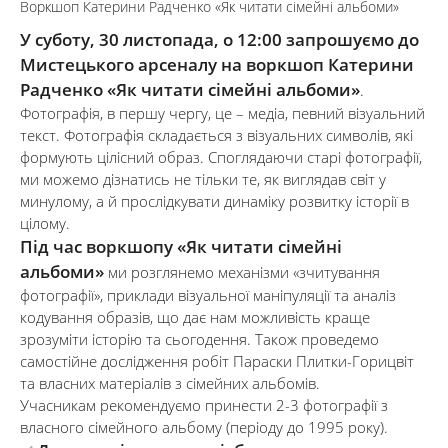
Воркшоп Катерини Радченко «Як читати сімейні альбоми»
У суботу, 30 листопада, о 12:00 запрошуємо до
Мистецького арсеналу на воркшоп Катерини
Радченко «Як читати сімейні альбоми»
.
Фотографія, в першу чергу, це – медіа, певний візуальний
текст. Фотографія складається з візуальних символів, які
формують цілісний образ. Споглядаючи старі фотографії,
ми можемо дізнатись не тільки те, як виглядав світ у
минулому, а й прослідкувати динаміку розвитку історії в
цілому.
Під час воркшопу «Як читати сімейні
альбоми»
ми розглянемо механізми «зчитування
фотографії», приклади візуальної маніпуляції та аналіз
кодування образів, що дає нам можливість краще
зрозуміти історію та сьогодення. Також проведемо
самостійне дослідження робіт Параски Плитки-Горицвіт
та власних матеріалів з сімейних альбомів.
Учасникам рекомендуємо принести 2-3 фотографії з
власного сімейного альбому (періоду до 1995 року).