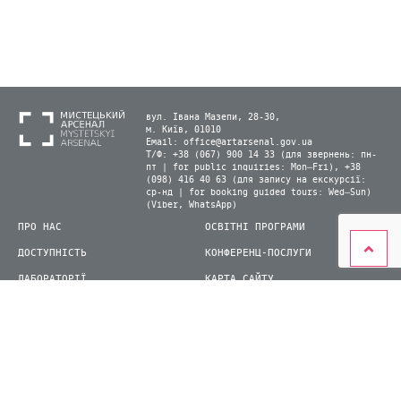
вул. Івана Мазепи, 28-30,
м. Київ, 01010
Email:
office@artarsenal.gov.ua
Т/Ф: +38 (067) 900 14 33 (для звернень: пн-
пт | for public inquiries: Mon–Fri), +38
(098) 416 40 63 (для запису на екскурсії:
ср-нд | for booking guided tours: Wed–Sun)
(Viber, WhatsApp)
ПРО НАС
ОСВІТНІ ПРОГРАМИ
ДОСТУПНІСТЬ
КОНФЕРЕНЦ-ПОСЛУГИ
ЛАБОРАТОРІЇ
КАРТА САЙТУ
ВІДВІДУВАЧАМ
ДЛЯ ПРЕСИ
ВИСТАВКИ ТА ФЕСТИВАЛІ
СТАТИ ВОЛОНТЕРОМ
КНИЖКОВИЙ АРСЕНАЛ