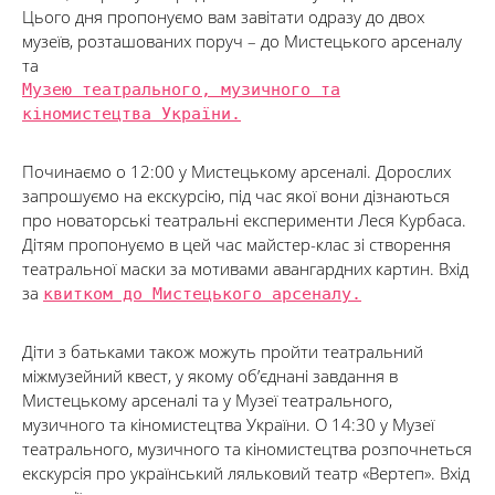
Цього дня пропонуємо вам завітати одразу до двох
музеїв, розташованих поруч – до Мистецького арсеналу
та
Музею театрального, музичного та
кіномистецтва України.
Починаємо о 12:00 у Мистецькому арсеналі. Дорослих
запрошуємо на екскурсію, під час якої вони дізнаються
про новаторські театральні експерименти Леся Курбаса.
Дітям пропонуємо в цей час майстер-клас зі створення
театральної маски за мотивами авангардних картин. Вхід
за
квитком до Мистецького арсеналу.
Діти з батьками також можуть пройти театральний
міжмузейний квест, у якому об’єднані завдання в
Мистецькому арсеналі та у Музеї театрального,
музичного та кіномистецтва України. О 14:30 у Музеї
театрального, музичного та кіномистецтва розпочнеться
екскурсія про український ляльковий театр «Вертеп». Вхід