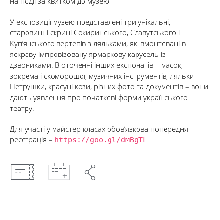
на події за квитком до музею
У експозиції музею представлені три унікальні,
старовинні скрині Сокиринського, Славутського і
Куп’янського вертепів з ляльками, які вмонтовані в
яскраву імпровізовану ярмаркову карусель із
дзвониками. В оточенні інших експонатів – масок,
зокрема і скоморошої, музичних інструментів, ляльки
Петрушки, красуні кози, різних фото та документів – вони
дають уявлення про початкові форми українського
театру.
Для участі у майстер-класах обов’язкова попередня
реєстрація –
https://goo.gl/dmBgTL