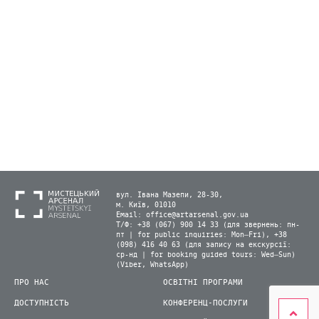
вул. Івана Мазепи, 28-30,
м. Київ, 01010
Email:
office@artarsenal.gov.ua
Т/Ф: +38 (067) 900 14 33 (для звернень: пн-
пт | for public inquiries: Mon–Fri), +38
(098) 416 40 63 (для запису на екскурсії:
ср-нд | for booking guided tours: Wed–Sun)
(Viber, WhatsApp)
ПРО НАС
ОСВІТНІ ПРОГРАМИ
ДОСТУПНІСТЬ
КОНФЕРЕНЦ-ПОСЛУГИ