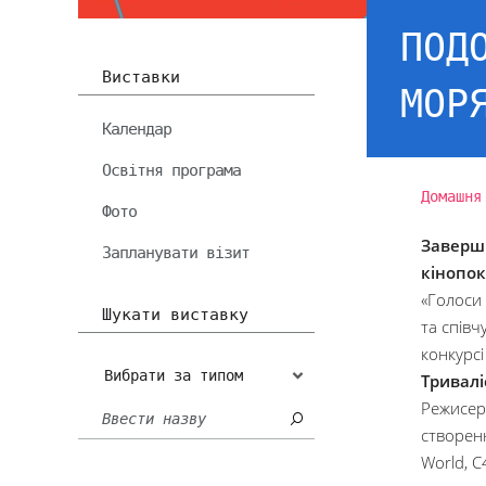
ПОД
Виставки
МОР
Календар
Освітня програма
Домашня
Фото
Заверши
Запланувати візит
кінопок
«Голоси 
Шукати виставку
та співч
конкурсі
Вибрати за типом
Тривалі
Режисерк
створенн
World, C