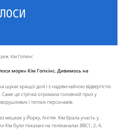
ЛОСИ
реж. Кім Гопкінс
олоси моря» Кім Гопкінс. Дивимось на
яка шукає кращої долі і з надзвичайною відвертістю
н. Саме ця стрічка отримала головний приз у
зворушливих і теплих персонажів.
з мешкає у Йорку, Англія. Кім брала участь у
и Кім були показані на телеканалах BBC1, 2, 4,