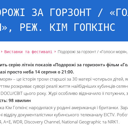
ОРОЖІ ЗА ГОРЗОНТ / «ГО
Я», РЕЖ. КІМ ГОПКІНС
Виставки та фестивалі
Подорожі за горзонт / «Голоси моря», 
ть серію літніх показів «Подорожі за горизонт» фільм «Г
азі просто неба 14 серпня о 21:00.
моря» – це історія трохи старшої за 30 матері чотирьох дітей, 
уттям розкриває суворі реалії життя найбідніших кубинців-селя
 DOCU/CВІТ цього року. Журі особливо відзначило її потужних, 
сть: 98 хвилин
а Кім Гопкінс народилася у родині американця і британки. Зара
і відділу документалістики кубинського телеканалу EICTV. Робот
4, A+E, WDR, Discovery Channel, National Geographic та NRK1.