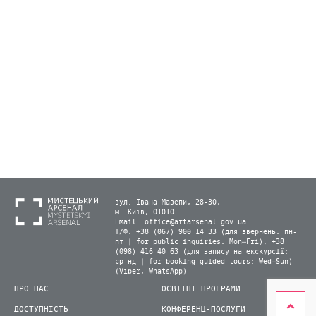
вул. Івана Мазепи, 28-30,
м. Київ, 01010
Email:
office@artarsenal.gov.ua
Т/Ф: +38 (067) 900 14 33 (для звернень: пн-
пт | for public inquiries: Mon–Fri), +38
(098) 416 40 63 (для запису на екскурсії:
ср-нд | for booking guided tours: Wed–Sun)
(Viber, WhatsApp)
ПРО НАС
ОСВІТНІ ПРОГРАМИ
ДОСТУПНІСТЬ
КОНФЕРЕНЦ-ПОСЛУГИ