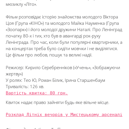
мюзиклу «Літо».
Фільм розповідає історію знайомства молодого Віктора
Цоя (Група «КІНО») та молодого Майка Науменка (Група
«Зоопарк») і його молодої дружини Наталі. Про Ленінград
початку 80-х і тих, хто був в авангарді рок-руху
Ленінграда. Про час, коли були популярні квартирники, а
на концертах треба було сидіти мовчки і не виділятися.
Це фільм про любов, пошук та великі надії.
Режисер: Кирило Серебренніков («Учень», «Зображуючи
жертву»)
У ролях: Тео Ю, Роман Білик, Ірина Старшенбаум
Тривалість: 126 хв.
Вартість квитка: 80 грн.
Квиток надає право зайняти будь-яке вільне місце.
Розклад Літніх вечорів у Мистецькому арсеналі