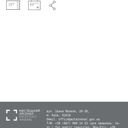
вул. Івана Мазепи, 28-30,
м. Київ, 01010
Email:
office@artarsenal.gov.ua
Т/Ф: +38 (067) 900 14 33 (для звернень: пн-
пт | for public inquiries: Mon–Fri), +38