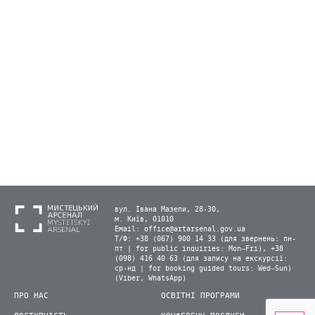
вул. Івана Мазепи, 28-30,
м. Київ, 01010
Email:
office@artarsenal.gov.ua
Т/Ф: +38 (067) 900 14 33 (для звернень: пн-
пт | for public inquiries: Mon–Fri), +38
(098) 416 40 63 (для запису на екскурсії:
ср-нд | for booking guided tours: Wed–Sun)
(Viber, WhatsApp)
ПРО НАС
ОСВІТНІ ПРОГРАМИ