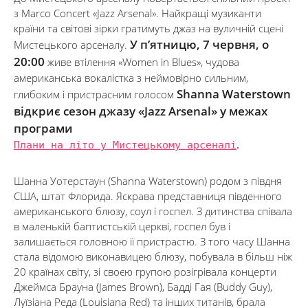
з Marco Concert «Jazz Arsenal». Найкращі музиканти
країни та світові зірки гратимуть джаз на вуличній сцені
У п’ятницю, 7 червня, о
Мистецького арсеналу.
20:00
живе втілення «Women in Blues», чудова
американська вокалістка з неймовірно сильним,
Shanna Waterstown
глибоким і пристрасним голосом
відкриє сезон джазу «Jazz Arsenal» у межах
програми
Плани на літо у Мистецькому арсеналі
.
Шанна Уотерстаун (Shanna Waterstown) родом з півдня
США, штат Флорида. Яскрава представниця південного
американського блюзу, соул і госпел. З дитинства співала
в маленькій баптистській церкві, госпел був і
залишається головною її пристрастю. З того часу Шанна
стала відомою виконавицею блюзу, побувала в більш ніж
20 країнах світу, зі своєю групою розігрівала концерти
Джеймса Брауна (James Brown), Бадді Гая (Buddy Guy),
Луїзіана Реда (Louisiana Red) та інших титанів, брала