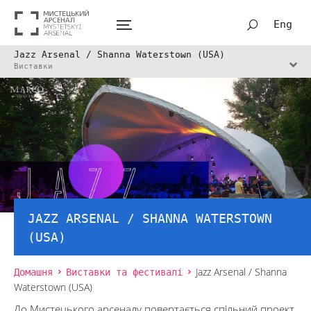
Eng
Jazz Arsenal / Shanna Waterstown (USA)
Виставки
JAZZ ARSENAL / SHANNA WATERSTOWN
(USA)
Домашня
Виставки та фестивалі
Jazz Arsenal / Shanna
Waterstown (USA)
До Мистецького арсеналу повертається спільний проект