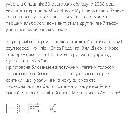
участь в більш ніж 30 фестивалях блюзу. У 2008 році
вийшов її перший альбом «Inside My Blues», який об’єднує
традиції блюзу та госпел. Після успішного турне з
першим альбомом, вона випустила другий, який також
увінчався величезним успіхом.
У програмі концерту — шедеври золотої класики блюзу і
соул (серед них і пісні Отіса Реддінга, Віллі Діксона, Коко
Тейлор) у виконанні Шанни Уотерстаун в супроводі
музикантів з України.
Пристрасна блюзвумен з потужним і теплим голосом,
співає справжній блюз — так описують її концерти
критики і шанувальники, в чому ви зможете
переконатися особисто і отримати масу незабутніх
емоцій 7 червня на літній сцені Мистецького Арсеналу!