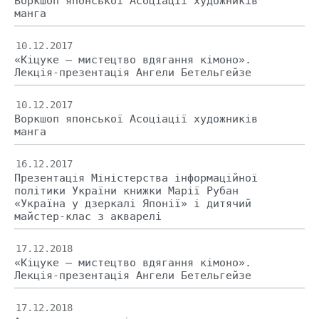
Воркшоп японської Асоціації художників
манга
10.12.2017
«Кіцуке – мистецтво вдягання кімоно».
Лекція-презентація Ангели Бетельгейзе
10.12.2017
Воркшоп японської Асоціації художників
манга
16.12.2017
Презентація Міністерства інформаційної
політики України книжки Марії Рубан
«Україна у дзеркалі Японії» і дитячий
майстер-клас з акварелі
17.12.2018
«Кіцуке – мистецтво вдягання кімоно».
Лекція-презентація Ангели Бетельгейзе
17.12.2018