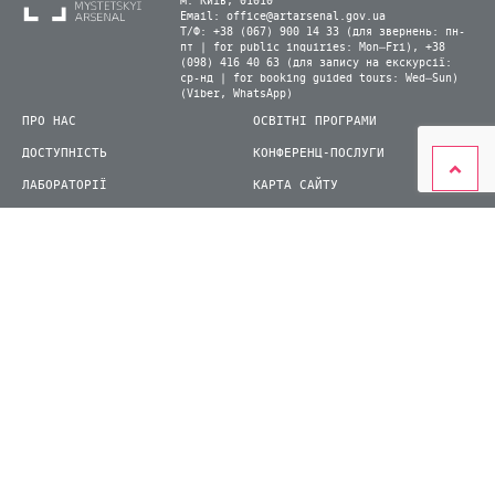
м. Київ, 01010
Email:
office@artarsenal.gov.ua
Т/Ф: +38 (067) 900 14 33 (для звернень: пн-
пт | for public inquiries: Mon–Fri), +38
(098) 416 40 63 (для запису на екскурсії:
ср-нд | for booking guided tours: Wed–Sun)
(Viber, WhatsApp)
ПРО НАС
ОСВІТНІ ПРОГРАМИ
ДОСТУПНІСТЬ
КОНФЕРЕНЦ-ПОСЛУГИ
ЛАБОРАТОРІЇ
КАРТА САЙТУ
ВІДВІДУВАЧАМ
ДЛЯ ПРЕСИ
ВИСТАВКИ ТА ФЕСТИВАЛІ
СТАТИ ВОЛОНТЕРОМ
КНИЖКОВИЙ АРСЕНАЛ
© 2026 ДП Національний культурно-мистецький та музейний комплекс «Мистецький
арсенал»
siteGist
Створення сайту: