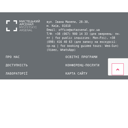
вул. Івана Мазепи, 28-30,
м. Київ, 01010
Email:
office@artarsenal.gov.ua
Т/Ф: +38 (067) 900 14 33 (для звернень: пн-
пт | for public inquiries: Mon–Fri), +38
(098) 416 40 63 (для запису на екскурсії:
ср-нд | for booking guided tours: Wed–Sun)
(Viber, WhatsApp)
ПРО НАС
ОСВІТНІ ПРОГРАМИ
ДОСТУПНІСТЬ
КОНФЕРЕНЦ-ПОСЛУГИ
ЛАБОРАТОРІЇ
КАРТА САЙТУ
ВІДВІДУВАЧАМ
ДЛЯ ПРЕСИ
ВИСТАВКИ ТА ФЕСТИВАЛІ
СТАТИ ВОЛОНТЕРОМ
КНИЖКОВИЙ АРСЕНАЛ