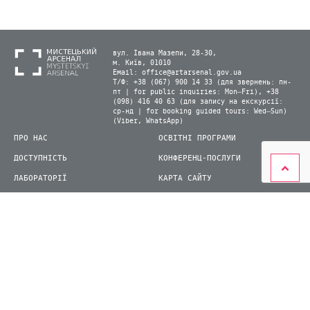
вул. Івана Мазепи, 28-30,
м. Київ, 01010
Email:
office@artarsenal.gov.ua
Т/Ф: +38 (067) 900 14 33 (для звернень: пн-
пт | for public inquiries: Mon–Fri), +38
(098) 416 40 63 (для запису на екскурсії:
ср-нд | for booking guided tours: Wed–Sun)
(Viber, WhatsApp)
ПРО НАС
ОСВІТНІ ПРОГРАМИ
ДОСТУПНІСТЬ
КОНФЕРЕНЦ-ПОСЛУГИ
ЛАБОРАТОРІЇ
КАРТА САЙТУ
ВІДВІДУВАЧАМ
ДЛЯ ПРЕСИ
ВИСТАВКИ ТА ФЕСТИВАЛІ
СТАТИ ВОЛОНТЕРОМ
КНИЖКОВИЙ АРСЕНАЛ