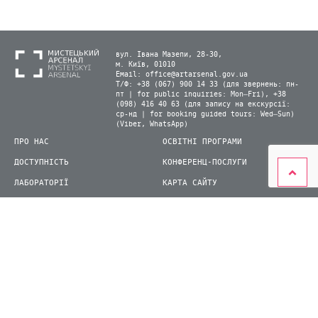
вул. Івана Мазепи, 28-30,
м. Київ, 01010
Email:
office@artarsenal.gov.ua
Т/Ф: +38 (067) 900 14 33 (для звернень: пн-
пт | for public inquiries: Mon–Fri), +38
(098) 416 40 63 (для запису на екскурсії:
ср-нд | for booking guided tours: Wed–Sun)
(Viber, WhatsApp)
ПРО НАС
ОСВІТНІ ПРОГРАМИ
ДОСТУПНІСТЬ
КОНФЕРЕНЦ-ПОСЛУГИ
ЛАБОРАТОРІЇ
КАРТА САЙТУ
ВІДВІДУВАЧАМ
ДЛЯ ПРЕСИ
ВИСТАВКИ ТА ФЕСТИВАЛІ
СТАТИ ВОЛОНТЕРОМ
КНИЖКОВИЙ АРСЕНАЛ