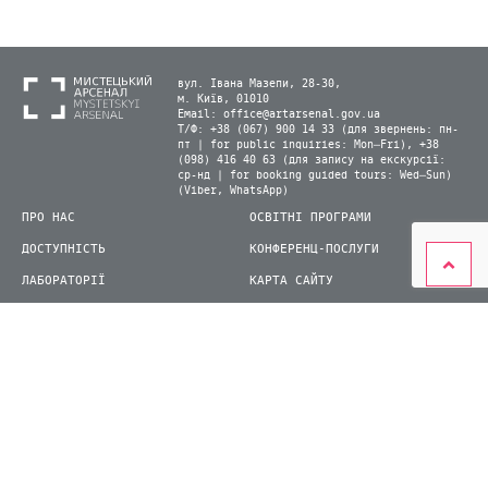
вул. Івана Мазепи, 28-30,
м. Київ, 01010
Email:
office@artarsenal.gov.ua
Т/Ф: +38 (067) 900 14 33 (для звернень: пн-
пт | for public inquiries: Mon–Fri), +38
(098) 416 40 63 (для запису на екскурсії:
ср-нд | for booking guided tours: Wed–Sun)
(Viber, WhatsApp)
ПРО НАС
ОСВІТНІ ПРОГРАМИ
ДОСТУПНІСТЬ
КОНФЕРЕНЦ-ПОСЛУГИ
ЛАБОРАТОРІЇ
КАРТА САЙТУ
ВІДВІДУВАЧАМ
ДЛЯ ПРЕСИ
ВИСТАВКИ ТА ФЕСТИВАЛІ
СТАТИ ВОЛОНТЕРОМ
КНИЖКОВИЙ АРСЕНАЛ