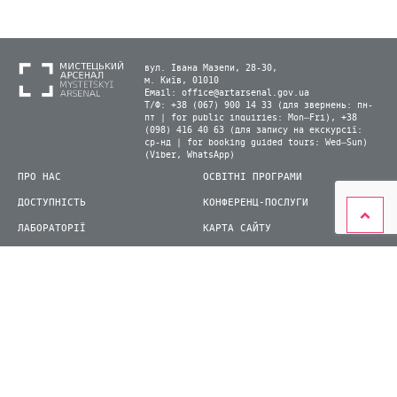
вул. Івана Мазепи, 28-30,
м. Київ, 01010
Email:
office@artarsenal.gov.ua
Т/Ф: +38 (067) 900 14 33 (для звернень: пн-
пт | for public inquiries: Mon–Fri), +38
(098) 416 40 63 (для запису на екскурсії:
ср-нд | for booking guided tours: Wed–Sun)
(Viber, WhatsApp)
ПРО НАС
ОСВІТНІ ПРОГРАМИ
ДОСТУПНІСТЬ
КОНФЕРЕНЦ-ПОСЛУГИ
ЛАБОРАТОРІЇ
КАРТА САЙТУ
ВІДВІДУВАЧАМ
ДЛЯ ПРЕСИ
ВИСТАВКИ ТА ФЕСТИВАЛІ
СТАТИ ВОЛОНТЕРОМ
КНИЖКОВИЙ АРСЕНАЛ