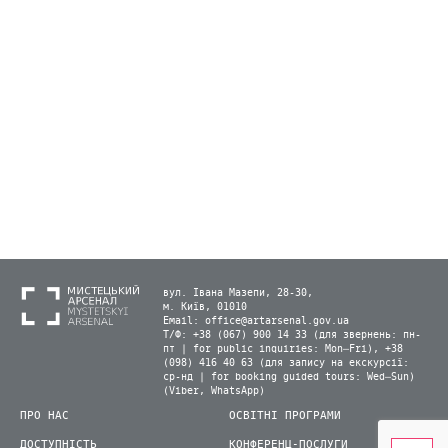
вул. Івана Мазепи, 28-30,
м. Київ, 01010
Email:
office@artarsenal.gov.ua
Т/Ф: +38 (067) 900 14 33 (для звернень: пн-
пт | for public inquiries: Mon–Fri), +38
(098) 416 40 63 (для запису на екскурсії:
ср-нд | for booking guided tours: Wed–Sun)
(Viber, WhatsApp)
ПРО НАС
ОСВІТНІ ПРОГРАМИ
ДОСТУПНІСТЬ
КОНФЕРЕНЦ-ПОСЛУГИ