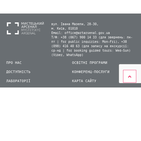
вул. Івана Мазепи, 28-30,
м. Київ, 01010
Email:
office@artarsenal.gov.ua
Т/Ф: +38 (067) 900 14 33 (для звернень: пн-
пт | for public inquiries: Mon–Fri), +38
(098) 416 40 63 (для запису на екскурсії:
ср-нд | for booking guided tours: Wed–Sun)
(Viber, WhatsApp)
ПРО НАС
ОСВІТНІ ПРОГРАМИ
ДОСТУПНІСТЬ
КОНФЕРЕНЦ-ПОСЛУГИ
ЛАБОРАТОРІЇ
КАРТА САЙТУ
ВІДВІДУВАЧАМ
ДЛЯ ПРЕСИ
ВИСТАВКИ ТА ФЕСТИВАЛІ
СТАТИ ВОЛОНТЕРОМ
КНИЖКОВИЙ АРСЕНАЛ