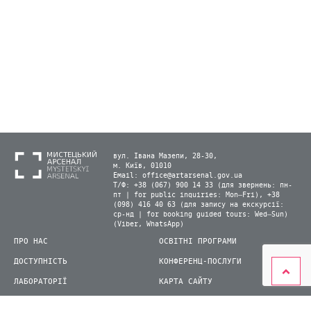
вул. Івана Мазепи, 28-30,
м. Київ, 01010
Email:
office@artarsenal.gov.ua
Т/Ф: +38 (067) 900 14 33 (для звернень: пн-
пт | for public inquiries: Mon–Fri), +38
(098) 416 40 63 (для запису на екскурсії:
ср-нд | for booking guided tours: Wed–Sun)
(Viber, WhatsApp)
ПРО НАС
ОСВІТНІ ПРОГРАМИ
ДОСТУПНІСТЬ
КОНФЕРЕНЦ-ПОСЛУГИ
ЛАБОРАТОРІЇ
КАРТА САЙТУ
ВІДВІДУВАЧАМ
ДЛЯ ПРЕСИ