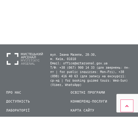
вул. Івана Мазепи, 28-30,
м. Київ, 01010
Email:
office@artarsenal.gov.ua
Т/Ф: +38 (067) 900 14 33 (для звернень: пн-
пт | for public inquiries: Mon–Fri), +38
(098) 416 40 63 (для запису на екскурсії:
ср-нд | for booking guided tours: Wed–Sun)
(Viber, WhatsApp)
ПРО НАС
ОСВІТНІ ПРОГРАМИ
ДОСТУПНІСТЬ
КОНФЕРЕНЦ-ПОСЛУГИ
ЛАБОРАТОРІЇ
КАРТА САЙТУ
ВІДВІДУВАЧАМ
ДЛЯ ПРЕСИ
ВИСТАВКИ ТА ФЕСТИВАЛІ
СТАТИ ВОЛОНТЕРОМ
КНИЖКОВИЙ АРСЕНАЛ