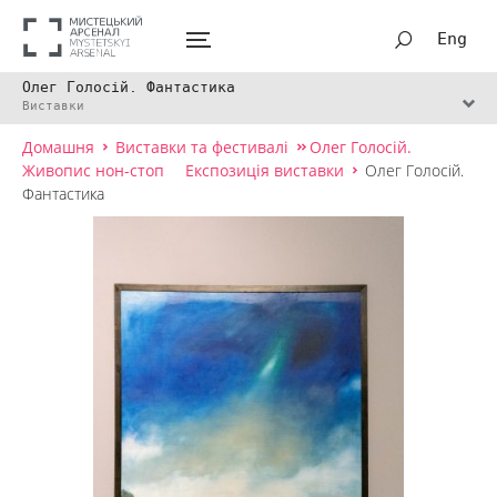
Eng
Олег Голосій. Фантастика
Виставки
Домашня
Виставки та фестивалі
Олег Голосій.
Живопис нон-стоп
Експозиція виставки
Олег Голосій.
Фантастика