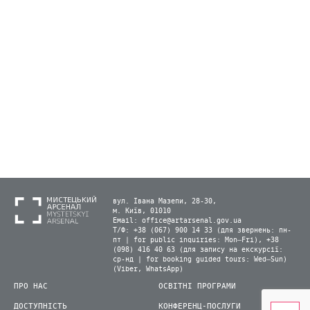
вул. Івана Мазепи, 28-30,
м. Київ, 01010
Email:
office@artarsenal.gov.ua
Т/Ф: +38 (067) 900 14 33 (для звернень: пн-
пт | for public inquiries: Mon–Fri), +38
(098) 416 40 63 (для запису на екскурсії:
ср-нд | for booking guided tours: Wed–Sun)
(Viber, WhatsApp)
ПРО НАС
ОСВІТНІ ПРОГРАМИ
ДОСТУПНІСТЬ
КОНФЕРЕНЦ-ПОСЛУГИ