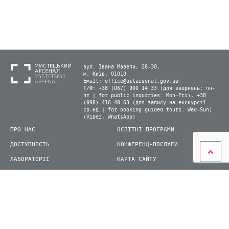
вул. Івана Мазепи, 28-30,
м. Київ, 01010
Email:
office@artarsenal.gov.ua
Т/Ф: +38 (067) 900 14 33 (для звернень: пн-
пт | for public inquiries: Mon–Fri), +38
(098) 416 40 63 (для запису на екскурсії:
ср-нд | for booking guided tours: Wed–Sun)
(Viber, WhatsApp)
ПРО НАС
ОСВІТНІ ПРОГРАМИ
ДОСТУПНІСТЬ
КОНФЕРЕНЦ-ПОСЛУГИ
ЛАБОРАТОРІЇ
КАРТА САЙТУ
ВІДВІДУВАЧАМ
ДЛЯ ПРЕСИ
ВИСТАВКИ ТА ФЕСТИВАЛІ
СТАТИ ВОЛОНТЕРОМ
КНИЖКОВИЙ АРСЕНАЛ