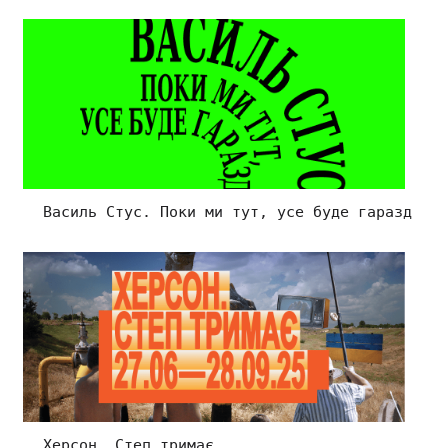
Василь Стус. Поки ми тут, усе буде гаразд
Херсон. Степ тримає