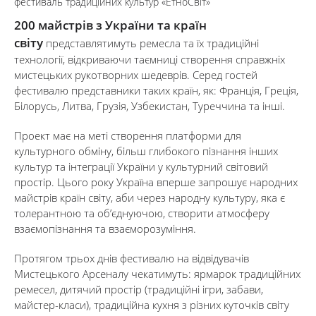
фестиваль традиційних культур «ЕтноСвіт»
200 майстрів з України та країн
світу
представлятимуть ремесла та їх традиційні
технології, відкриваючи таємниці створення справжніх
мистецьких рукотворних шедеврів. Серед гостей
фестивалю представники таких країн, як: Франція, Греція,
Білорусь, Литва, Грузія, Узбекистан, Туреччина та інші.
Проект має на меті створення платформи для
культурного обміну, більш глибокого пізнання інших
культур та інтеграції України у культурний світовий
простір. Цього року Україна вперше запрошує народних
майстрів країн світу, аби через народну культуру, яка є
толерантною та об’єднуючою, створити атмосферу
взаємопізнання та взаєморозуміння.
Протягом трьох днів фестивалю на відвідувачів
Мистецького Арсеналу чекатимуть: ярмарок традиційних
ремесел, дитячий простір (традиційні ігри, забави,
майстер-класи), традиційна кухня з різних куточків світу