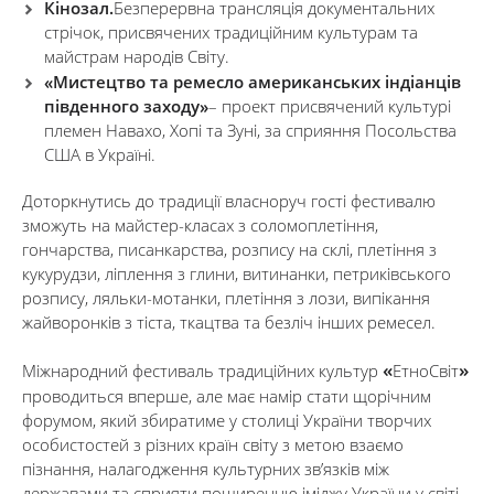
Кінозал.
Безперервна трансляція документальних
стрічок, присвячених традиційним культурам та
майстрам народів Світу.
«Мистецтво та ремесло американських індіанців
південного заходу»
– проект присвячений культурі
племен Навахо, Хопі та Зуні, за сприяння Посольства
США в Україні.
Доторкнутись до традиції власноруч гості фестивалю
зможуть на майстер-класах з соломоплетіння,
гончарства, писанкарства, розпису на склі, плетіння з
кукурудзи, ліплення з глини, витинанки, петриківського
розпису, ляльки-мотанки, плетіння з лози, випікання
жайворонків з тіста, ткацтва та безліч інших ремесел.
«
»
Міжнародний фестиваль традиційних культур
ЕтноСвіт
проводиться вперше, але має намір стати щорічним
форумом, який збиратиме у столиці України творчих
особистостей з різних країн світу з метою взаємо
пізнання, налагодження культурних зв’язків між
державами та сприяти поширенню іміджу України у світі.