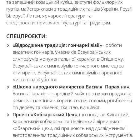
та запашний козацький куліш, виступи фольклорних
гуртів, майстер-класи з традиційних танців України, Грузії,
Білорусії, Литви, ярмарок літератури та
спецпроекти, присвячені культурі та традиціям.
СПЕЦПРОЕКТИ:
«Відроджена традиція: гончарні візії»
– роботи
видатних гончарів, учасників Всеукраїнських
симпозіумів монументальної кераміки в Опішному,
Всеукраїнських симпозіумів гончарного мистецтва
«Чигирин», Всеукраїнських симпозіумів народного
мистецтва «Суботів»
«Школа народного малярства Василя Парахіна»
.
Василь Парахін – народний майстр з низки прадавніх
ремесел: плетіння з кореня сосни, соломи, різьблення
по дереву та каменю, ткацтво, вишивка.
Проект «Кобзарський Цех»
, що поєднав Київський,
Харківський кобзарські та Львівський лірницько-
кобзарський цехи, які працюють над дослідженням і
виготовленням традиційних кобзарських інструментів.