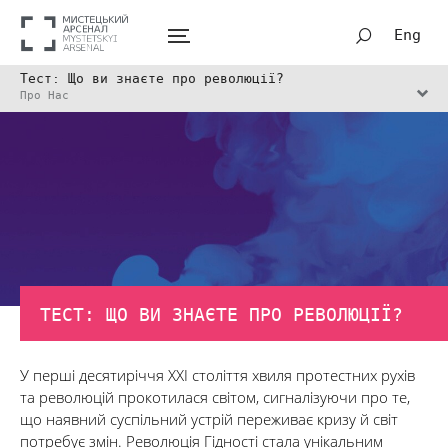
Eng
Тест: Що ви знаєте про революції?
Про Нас
ТЕСТ: ЩО ВИ ЗНАЄТЕ ПРО РЕВОЛЮЦІЇ?
У перші десятиріччя ХХІ століття хвиля протестних рухів
та революцій прокотилася світом, сигналізуючи про те,
що наявний суспільний устрій переживає кризу й світ
потребує змін. Революція Гідності стала унікальним