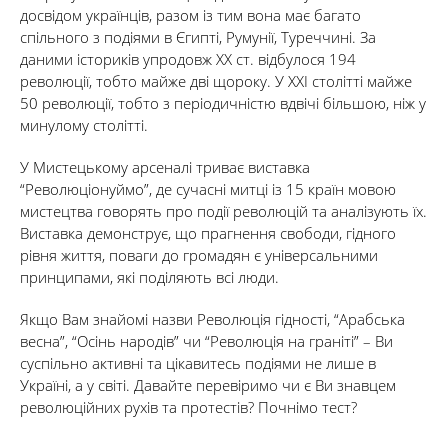
досвідом українців, разом із тим вона має багато
спільного з подіями в Єгипті, Румунії, Туреччині. За
даними істориків упродовж ХХ ст. відбулося 194
революції, тобто майже дві щороку. У ХХІ столітті майже
50 революції, тобто з періодичністю вдвічі більшою, ніж у
минулому столітті.
У Мистецькому арсеналі триває виставка
“Революціонуймо”, де сучасні митці із 15 країн мовою
мистецтва говорять про події революцій та аналізують їх.
Виставка демонструє, що прагнення свободи, гідного
рівня життя, поваги до громадян є універсальними
принципами, які поділяють всі люди.
Якщо Вам знайомі назви Революція гідності, “Арабська
весна”, “Осінь народів” чи “Революція на граніті” – Ви
суспільно активні та цікавитесь подіями не лише в
Україні, а у світі. Давайте перевіримо чи є Ви знавцем
революційних рухів та протестів? Почнімо тест?