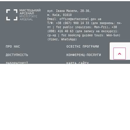
вул. Івана Мазепи, 28-30,
м. Київ, 01010
Email:
office@artarsenal.gov.ua
Т/Ф: +38 (067) 900 14 33 (для звернень: пн-
пт | for public inquiries: Mon–Fri), +38
(098) 416 40 63 (для запису на екскурсії:
ср-нд | for booking guided tours: Wed–Sun)
(Viber, WhatsApp)
ПРО НАС
ОСВІТНІ ПРОГРАМИ
ДОСТУПНІСТЬ
КОНФЕРЕНЦ-ПОСЛУГИ
ЛАБОРАТОРІЇ
КАРТА САЙТУ
ВІДВІДУВАЧАМ
ДЛЯ ПРЕСИ
ВИСТАВКИ ТА ФЕСТИВАЛІ
СТАТИ ВОЛОНТЕРОМ
КНИЖКОВИЙ АРСЕНАЛ