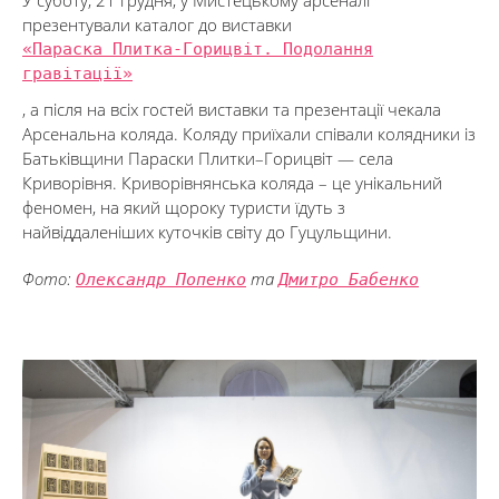
У суботу, 21 грудня, у Мистецькому арсеналі
презентували каталог до виставки
«Параска Плитка-Горицвіт. Подолання
гравітації»
, а після на всіх гостей виставки та презентації чекала
Арсенальна коляда. Коляду приїхали співали колядники із
Батьківщини Параски Плитки–Горицвіт — села
Криворівня. Криворівнянська коляда – це унікальний
феномен, на який щороку туристи їдуть з
найвіддаленіших куточків світу до Гуцульщини.
Фото:
та
Олександр Попенко
Дмитро Бабенко