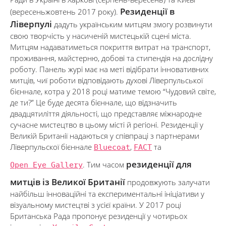
Резиденції в
(вересеньжовтень 2017 року).
Ліверпулі
дадуть українським митцям змогу розвинути
свою творчість у насиченій мистецькій сцені міста.
Митцям надаватиметься покриття витрат на транспорт,
проживання, майстерню, добові та стипендія на дослідну
роботу. Панель журі має на меті відібрати інновативних
митців, чиї роботи відповідають духові Ліверпульської
бієннале, котра у 2018 році матиме темою “Чудовий світе,
де ти?” Це буде десята бієннале, що відзначить
двадцятиліття діяльності, що представляє міжнародне
сучасне мистецтво в цьому місті й регіоні. Резиденції у
Великій Британії надаються у співпраці з партнерами
Ліверпульскої бієннале
Bluecoat
,
FACT
та
резиденції для
Open Eye Gallery
. Тим часом
митців із Великої Британії
продовжують залучати
найбільш інноваційні та експериментальні ініціативи у
візуальному мистецтві з усієї країни. У 2017 році
Британська Рада пропонує резиденції у чотирьох