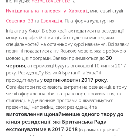
інституціях:
YermilovCentre
та
Муніципальна галерея у Харкові
, мистецькі студії
Сошенко 33
та
Ізоляція
. Платформа культурних
ініціатив у Києві. В обох країнах податися на резиденції
можуть професійні митці або студенти мистецьких
спеціальностей на останньому курсі навчання. Всі заявки
повинні подаватися англійською мовою, яка є робочою
30
мовою цієї програми. Заявки приймаються до
червня
, а переможці будуть оголошені 10 липня 2017
року. Резиденції у Великій Британії та Україні
серпні-жовтні 2017 року
проходитимуть у
.
Організатори покривають витрати на резиденції, в тому
числі оформлення візи, на транспорт, проживання, та
стипендії. Від учасників програми очікуватимуться
презентації наприкінці своїх резиденцій та
виготовлення щонайменше одного твору до
кінця резиденції, які Британська Рада
експонуватиме в 2017-2018
(в рамках щорічної