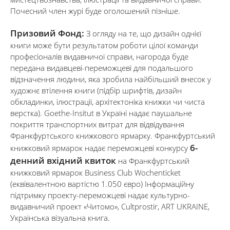
Почесний член журі буде оголошений пізніше.
Призовий Фонд:
З огляду на те, що дизайн однієї
книги може бути результатом роботи цілої команди
професіоналів видавничої справи, нагорода буде
передана видавцеві-переможцеві для подальшого
відзначення людини, яка зробила найбільший внесок у
художнє втілення книги (підбір шрифтів, дизайн
обкладинки, ілюстрації, архітектоніка книжки чи чиста
верстка). Goethe-Insitut в Україні надає паушальне
покриття транспортних витрат для відвідування
Франкфуртського книжкового ярмарку. Франкфуртський
6-
книжковий ярмарок надає переможцеві конкурсу
денний вхідний квиток
на Франкфуртський
книжковий ярмарок Business Club Wochenticket
(еквівалентною вартістю 1.050 євро) Інформаційну
підтримку проекту-переможцеві надає культурно-
видавничий проект «Читомо», Сultprostir, ART UKRAINE,
Українська візуальна книга.