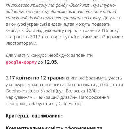
книжкового ярмарку та фонду «Buchkunst», культурно-
видавничого проекту Читомо визначають найкращий
книжковий дизайн цього літературного сезону.
До участі
в конкурсі українські видавництва можуть подавати
книги, які були надруковані у період з травня 2016 року
по травень 2017 та створені українськими дизайнерами /
ілюстраторами.
Для участі у конкурсі необхідно: заповнити
12.05.
google-форму
до
17 квітня по 12 травня
З
книги, які братимуть участь
у конкурсі, можна приносити або надсилати до бібліотеки
Goethe-Institut в Україні (вул. Волоська 12/4) з
маркуванням «Найкращий дизайн». Нагородження
переможців відбудеться у Café Europa.
Критерії оцінювання:
Концептуальна єдність оформлення та