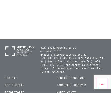
вул. Івана Мазепи, 28-30,
м. Київ, 01010
Email:
office@artarsenal.gov.ua
Т/Ф: +38 (067) 900 14 33 (для звернень: пн-
пт | for public inquiries: Mon–Fri), +38
(098) 416 40 63 (для запису на екскурсії:
ср-нд | for booking guided tours: Wed–Sun)
(Viber, WhatsApp)
ПРО НАС
ОСВІТНІ ПРОГРАМИ
ДОСТУПНІСТЬ
КОНФЕРЕНЦ-ПОСЛУГИ
ЛАБОРАТОРІЇ
КАРТА САЙТУ
ВІДВІДУВАЧАМ
ДЛЯ ПРЕСИ
ВИСТАВКИ ТА ФЕСТИВАЛІ
СТАТИ ВОЛОНТЕРОМ