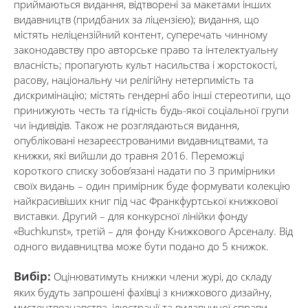
приймаються видання, відтворені за макетами інших
видавництв (придбаних за ліцензією); видання, що
містять неліцензійний контент, суперечать чинному
законодавству про авторське право та інтелектуальну
власність; пропагують культ насильства і жорстокості,
расову, національну чи релігійну нетерпимість та
дискримінацію; містять гендерні або інші стереотипи, що
принижують честь та гідність будь-якої соціальної групи
чи індивідів. Також не розглядаються видання,
опубліковані незареєстрованими видавництвами, та
книжки, які вийшли до травня 2016. Переможці
короткого списку зобов’язані надати по 3 примірники
своїх видань – один примірник буде формувати колекцію
найкрасивіших книг під час Франкфуртської книжкової
виставки. Другий – для конкурсної лінійки фонду
«Buchkunst», третій – для фонду Книжкового Арсеналу. Від
одного видавництва може бути подано до 5 книжок.
Вибір:
Оцінюватимуть книжки члени журі, до складу
яких будуть запрошені фахівці з книжкового дизайну,
мистецтвознавства, ілюстрації та видавничої справи.