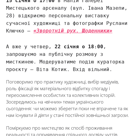
15 січня о 17:00
в Малій Галереї
Мистецького арсеналу (вул. Івана Мазепи,
28) відкриємо персональну виставку
сучасної художниці та фотографки Руслани
Ключко —
«Зворотній рух. Щоденники»
А вже у четвер,
22 січня о 18:00
,
запрошуємо на публічну розмову з
мисткинею. Модеруватиме подію кураторка
проєкту — Віта Котик. Вхід вільний.
Поговоримо про практику художниці, вибір медіумів,
роль фіксації як матеріального відбитку спогаду і
переосмислення особистих та колективних історій.
Зосередимось на «вічних» темах українського
сьогодення: чи можемо зберегти поки не втрачене та як
нам існувати й діяти у стані постійної зовнішньої загрози.
Поміркуємо про мистецтво як спосіб проживання
реальності та оприявлення спільного досвіду чуттів.