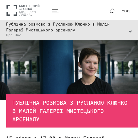
Eng
Публічна розмова з Русланою Ключко в Малій
Галереї Мистецького арсеналу
Про Нас
ПУБЛІЧНА РОЗМОВА З РУСЛАНОЮ КЛЮЧКО
В МАЛІЙ ГАЛЕРЕЇ МИСТЕЦЬКОГО
АРСЕНАЛУ