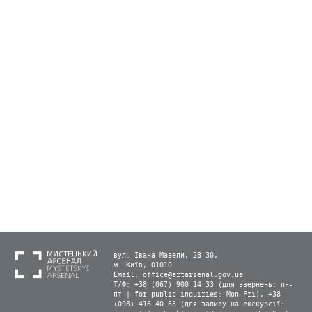
вул. Івана Мазепи, 28-30,
м. Київ, 01010
Email:
office@artarsenal.gov.ua
Т/Ф: +38 (067) 900 14 33 (для звернень: пн-
пт | for public inquiries: Mon–Fri), +38
(098) 416 40 63 (для запису на екскурсії: