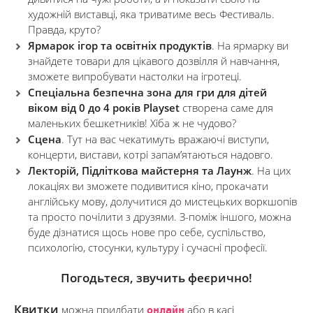
художній виставці, яка триватиме весь Фестиваль.
Правда, круто?
Ярмарок ігор та освітніх продуктів
. На ярмарку ви
знайдете товари для цікавого дозвілля й навчання,
зможете випробувати настолки на ігротеці.
Спеціальна безпечна зона для гри для дітей
віком від 0 до 4 років Playset
створена саме для
маленьких бешкетників! Хіба ж не чудово?
Сцена
. Тут на вас чекатимуть вражаючі виступи,
концерти, вистави, котрі запамʼятаються надовго.
Лекторій, Підліткова майстерня та Лаунж
. На цих
локаціях ви зможете подивитися кіно, прокачати
англійську мову, долучитися до мистецьких воркшопів
та просто почілити з друзями. З-поміж іншого, можна
буде дізнатися щось нове про себе, суспільство,
психологію, стосунки, культуру і сучасні професії.
Погодьтеся, звучить феєрично!
Квитки
можна придбати
онлайн
або в касі