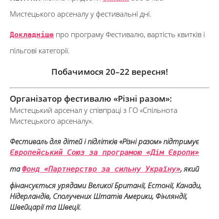
Мистецького арсеналу у фестивальні дні.
Докладніше
про програму Фестивалю, вартість квитків і
пільгові категорії.
Побачимося 20–22 вересня!
Організатор фестивалю «Різні разом»:
Мистецький арсенал у співпраці з ГО «Спільнота
Мистецького арсеналу».
Фестиваль для дітей і підлітків «Різні разом» підтримує
Європейський Союз за програмою «Дім Європи»
та
, який
Фонд «Партнерство за сильну Україну»
фінансується урядами Великої Британії, Естонії, Канади,
Нідерландів, Сполучених Штатів Америки, Фінляндії,
Швейцарії та Швеції.