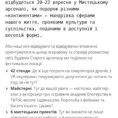
відбудеться 20–22 вересня у Мистецькому
арсеналі, як подорож різними
«континентами» — мандрівка сферами
нашого життя, проявами культури та
суспільства, поданими в доступній і
веселій формі.
Аби наші юні відвідувачі та відвідувачки впевнено
орієнтувалися в цьому яскравому та справді розмаїтому
світі, будівлю Старого арсеналу ми поділили на
фестивальні локації:
42 стенди
. Де ж іще пограти на симуляторах дронів, з
VR-окулярами, помузикувати, долучитися до читань та
ігор, як не тут?
Майстерні
. Тут до вашої уваги — настолки, майстер-
клас з акторської гри, справжня академія блогерства в
TikTok, веселе садівництво, боротьба з фейками та
багато іншого. Цікаво?
6 мистецьких проєктів
. Тут ви зможете не лише
дивитися на чужі роботи, а й показати свою на