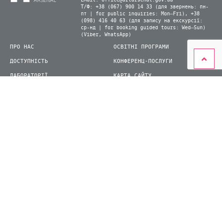
Email:
office@artarsenal.gov.ua
Т/Ф: +38 (067) 900 14 33 (для звернень: пн-
пт | for public inquiries: Mon–Fri), +38
(098) 416 40 63 (для запису на екскурсії:
ср-нд | for booking guided tours: Wed–Sun)
(Viber, WhatsApp)
ПРО НАС
ОСВІТНІ ПРОГРАМИ
ДОСТУПНІСТЬ
КОНФЕРЕНЦ-ПОСЛУГИ
ЛАБОРАТОРІЇ
КАРТА САЙТУ
ВІДВІДУВАЧАМ
ДЛЯ ПРЕСИ
ВИСТАВКИ ТА ФЕСТИВАЛІ
СТАТИ ВОЛОНТЕРОМ
КНИЖКОВИЙ АРСЕНАЛ
© 2026 ДП Національний культурно-мистецький та музейний комплекс «Мистецький
арсенал»
siteGist
Створення сайту: