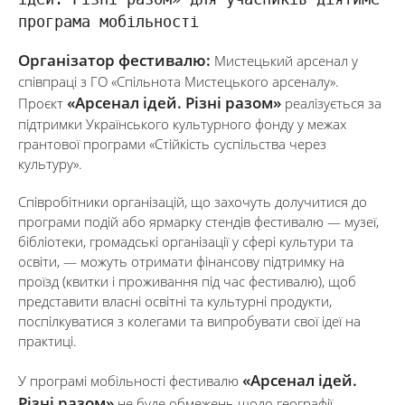
програма мобільності
Організатор фестивалю:
Мистецький арсенал у
співпраці з ГО «Спільнота Мистецького арсеналу».
«Арсенал ідей. Різні разом»
Проєкт
реалізується за
підтримки Українського культурного фонду у межах
грантової програми «Стійкість суспільства через
культуру».
Співробітники організацій, що захочуть долучитися до
програми подій або ярмарку стендів фестивалю — музеї,
бібліотеки, громадські організації у сфері культури та
освіти, — можуть отримати фінансову підтримку на
проїзд (квитки і проживання під час фестивалю), щоб
представити власні освітні та культурні продукти,
поспілкуватися з колегами та випробувати свої ідеї на
практиці.
«Арсенал ідей.
У програмі мобільності фестивалю
Різні разом»
не буде обмежень щодо географії