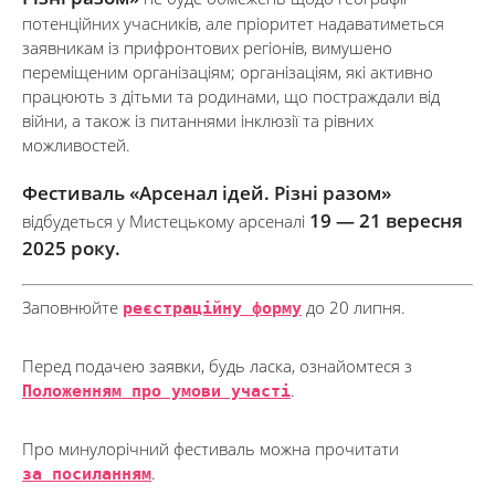
потенційних учасників, але пріоритет надаватиметься
заявникам із прифронтових регіонів, вимушено
переміщеним організаціям; організаціям, які активно
працюють з дітьми та родинами, що постраждали від
війни, а також із питаннями інклюзії та рівних
можливостей.
Фестиваль «Арсенал ідей. Різні разом»
19 — 21 вересня
відбудеться у Мистецькому арсеналі
2025 року.
Заповнюйте
реєстраційну форму
до 20 липня.
Перед подачею заявки, будь ласка, ознайомтеся з
Положенням про умови участі
.
Про минулорічний фестиваль можна прочитати
за посиланням
.