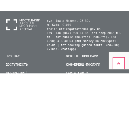
вул. Івана Мазепи, 28-30,
м. Київ, 01010
Email:
office@artarsenal.gov.ua
Т/Ф: +38 (067) 900 14 33 (для звернень: пн-
пт | for public inquiries: Mon–Fri), +38
(098) 416 40 63 (для запису на екскурсії:
ср-нд | for booking guided tours: Wed–Sun)
(Viber, WhatsApp)
ПРО НАС
ОСВІТНІ ПРОГРАМИ
ДОСТУПНІСТЬ
КОНФЕРЕНЦ-ПОСЛУГИ
ЛАБОРАТОРІЇ
КАРТА САЙТУ
ВІДВІДУВАЧАМ
ДЛЯ ПРЕСИ
ВИСТАВКИ ТА ФЕСТИВАЛІ
СТАТИ ВОЛОНТЕРОМ
КНИЖКОВИЙ АРСЕНАЛ