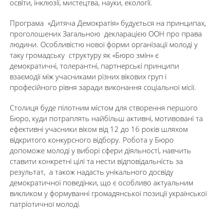
освіти, інклюзії, мистецтва, науки, екології.
Програма «Дитяча Демократія» будується на принципах,
проголошених Загальною декларацією ООН про права
людини. Особливістю нової форми організації молоді у
таку громадську структуру як «Бюро змін» є
демократичні, толерантні, партнерські принципи
взаємодії між учасниками різних вікових груп і
професійного рівня заради виконання соціальної місії.
Столиця буде пілотним містом для створення першого
Бюро, куди потраплять найбільш активні, мотивовані та
ефективні учасники віком від 12 до 16 років шляхом
відкритого конкурсного відбору. Робота у Бюро
допоможе молоді у виборі сфери діяльності, навчить
ставити конкретні цілі та нести відповідальність за
результат, а також надасть унікального досвіду
демократичної поведінки, що є особливо актуальним
викликом у формуванні громадянської позиції української
патріотичної молоді.