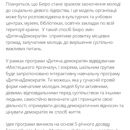
Планується, що Бюро стане зразком заохочення молоді
до соціально-дієвого лідерства, і ця модель організації
може бути розповсюджена в культурних та учбових
центрах, музеях, бібліотеках, освітніх закладах по всій
території країни. У такий спосіб Бюро змін
«ДитячаДемократія» сприятиме розвитку місцевих
громад, залучатиме молодь до вирішення суспільно-
важливих питань.
У рамках програми «Дитяча демократія» відвідувачам
«Мистецького Арсеналу», і зокрема, шкільним групам
буде запропоновано інтерактивну навчальну програму
«ДитячаДемократія. Ти можеш», яка у сучасній ігровій
формі навчатиме молодих людей бути активними,
дієвими, відповідальними перед суспільством та іншими
людьми, самостійно визначати цілі і принципи своєї
діяльності, отримувати досвід демократичних відносин та
цінувати демократію як спосіб життя.
Ідея програми виникла на основі 5-річного досвіду