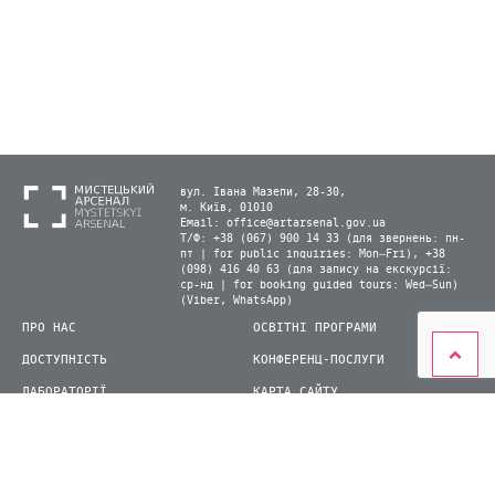
вул. Івана Мазепи, 28-30,
м. Київ, 01010
Email:
office@artarsenal.gov.ua
Т/Ф: +38 (067) 900 14 33 (для звернень: пн-
пт | for public inquiries: Mon–Fri), +38
(098) 416 40 63 (для запису на екскурсії:
ср-нд | for booking guided tours: Wed–Sun)
(Viber, WhatsApp)
ПРО НАС
ОСВІТНІ ПРОГРАМИ
ДОСТУПНІСТЬ
КОНФЕРЕНЦ-ПОСЛУГИ
ЛАБОРАТОРІЇ
КАРТА САЙТУ
ВІДВІДУВАЧАМ
ДЛЯ ПРЕСИ
ВИСТАВКИ ТА ФЕСТИВАЛІ
СТАТИ ВОЛОНТЕРОМ
КНИЖКОВИЙ АРСЕНАЛ