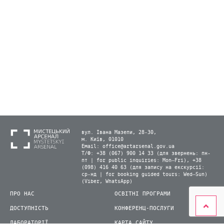
вул. Івана Мазепи, 28-30,
м. Київ, 01010
Email:
office@artarsenal.gov.ua
Т/Ф: +38 (067) 900 14 33 (для звернень: пн-
пт | for public inquiries: Mon–Fri), +38
(098) 416 40 63 (для запису на екскурсії:
ср-нд | for booking guided tours: Wed–Sun)
(Viber, WhatsApp)
ПРО НАС
ОСВІТНІ ПРОГРАМИ
ДОСТУПНІСТЬ
КОНФЕРЕНЦ-ПОСЛУГИ
ЛАБОРАТОРІЇ
КАРТА САЙТУ