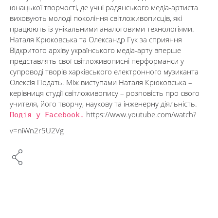
юнацької творчості, де учні радянського медіа-артиста
виховують молоді покоління світложивописців, які
працюють із унікальними аналоговими технологіями.
Наталя Крюковська та Олександр Гук за сприяння
Відкритого архіву українського медіа-арту вперше
представлять свої світложивописні перформанси у
супроводі творів харківського електронного музиканта
Олексія Подать. Між виступами Наталя Крюковська –
керівниця студії світложивопису – розповість про свого
учителя, його творчу, наукову та інженерну діяльність.
Подія у Facebook.
https://www.youtube.com/watch?
v=niWn2r5U2Vg