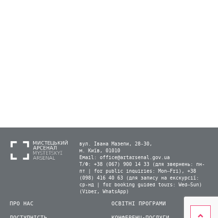
вул. Івана Мазепи, 28-30,
м. Київ, 01010
Email:
office@artarsenal.gov.ua
Т/Ф: +38 (067) 900 14 33 (для звернень: пн-
пт | for public inquiries: Mon–Fri), +38
(098) 416 40 63 (для запису на екскурсії:
ср-нд | for booking guided tours: Wed–Sun)
(Viber, WhatsApp)
ПРО НАС
ОСВІТНІ ПРОГРАМИ
ДОСТУПНІСТЬ
КОНФЕРЕНЦ-ПОСЛУГИ