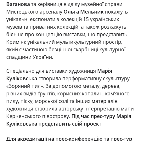
Ваганова
та керівниця відділу музейної справи
Мистецького арсеналу
Ольга Мельник
покажуть
унікальні експонати з колекцій 15 українських
музеїв та приватних колекцій, а також розкажуть
більше про концепцію виставки, що представить
Крим як унікальний мультикультурний простір,
який є частиною безцінної скарбниці культурної
спадщини України.
Спеціально для виставки художниця
Марія
Куліковська
створила перформативну скульптуру
«Зоряний пил». За допомогою металу, дерева,
різних видів ґрунтів, корисних копалин, кам’яного
пилу, піску, морської солі та інших матеріалів
художниця створила авторську інтерпретацію мапи
Керченського півострову.
Під час прес-туру Марія
Куліковська представить свій проект
.
Для акредитації на прес-конференцію та прес-тур