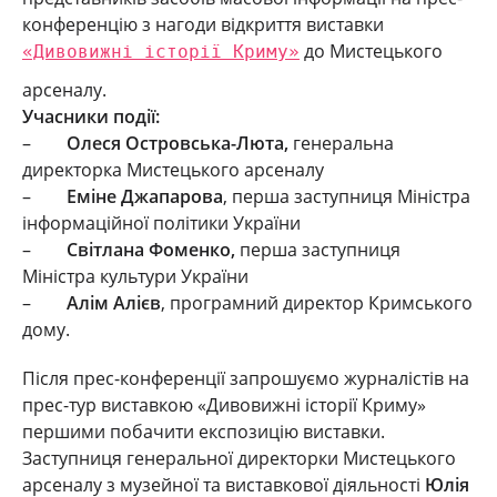
конференцію з нагоди відкриття виставки
«Дивовижні історії Криму»
до Мистецького
арсеналу.
Учасники події:
–
Олеся Островська-Люта,
генеральна
директорка Мистецького арсеналу
–
Еміне Джапарова
, перша заступниця Міністра
інформаційної політики України
–
Світлана Фоменко,
перша заступниця
Міністра культури України
–
Алім Алієв
, програмний директор Кримського
дому.
Після прес-конференції запрошуємо журналістів на
прес-тур виставкою «Дивовижні історії Криму»
першими побачити експозицію виставки.
Заступниця генеральної директорки Мистецького
арсеналу з музейної та виставкової діяльності
Юлія