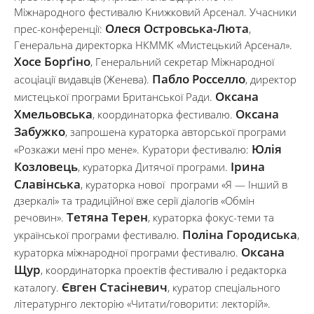
Міжнародного фестивалю Книжковий Арсенал. Учасники
Олеся Островська-Люта
прес-конференції:
,
Генеральна директорка НКММК «Мистецький Арсенал».
Хосе Борґіно
, Генеральний секретар Міжнародної
Пабло Росселло
асоціації видавців (Женева).
, директор
Оксана
мистецької програми Британської Ради.
Хмельовська
Оксана
, координаторка фестивалю.
Забужко
, запрошена кураторка авторської програми
Юлія
«Розкажи мені про мене». Куратори фестивалю:
Козловець
Ірина
, кураторка Дитячої програми.
Славінська
, кураторка нової програми «Я — Інший в
дзеркалі» та традиційної вже серії діалогів «Обмін
Тетяна Терен
речовин».
, кураторка фокус-теми та
Поліна Городиська
української програми фестивалю.
,
Оксана
кураторка міжнародної програми фестивалю.
Щур
, координаторка проектів фестивалю і редакторка
Євген Стасіневич
каталогу.
, куратор спеціального
літературнго лекторію «Читати/говорити: лекторій».