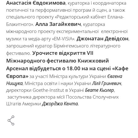
Анастасія Євдокимова
, кураторка і координаторка
поетичної та перформативної програм й сцен, а також
спеціального проекту «Редакторський кабінет Еллана-
Алла Загайкевич
Блакитного».
, кураторка
міжнародного проекту експериментальної електронної
Джонатан Девідсон
музики та медіа-арту «EM-VISIA».
,
запрошений куратор Бірмінгемського літературного
Урочисте відкриття VІI
фестивалю.
Міжнародного фестивалю Книжковий
Арсенал відбудеться о 18.00 на на сцені «Кафе
Європа»
за участі Міністра культури України
Євгена
Нищука
, Міністра освіти і науки України
Лілії Гриневич
,
директорки Goethe-Institut в Україні
Беате Кьолер
,
заступника директора місії Посольства Сполучених
Штатів Америки
Джорджа Кента.