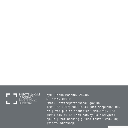
вул. Івана Мазепи, 28-30,
м. Київ, 01010
Email:
office@artarsenal.gov.ua
Т/Ф: +38 (067) 900 14 33 (для звернень: пн-
пт | for public inquiries: Mon–Fri), +38
(098) 416 40 63 (для запису на екскурсії:
ср-нд | for booking guided tours: Wed–Sun)
(Viber, WhatsApp)