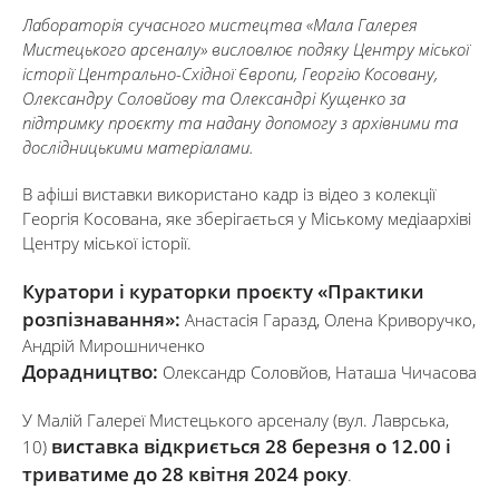
Лабораторія сучасного мистецтва «Мала Галерея
Мистецького арсеналу» висловлює подяку Центру міської
історії Центрально-Східної Європи, Георгію Косовану,
Олександру Соловйову та Олександрі Кущенко за
підтримку проєкту та надану допомогу з архівними та
дослідницькими матеріалами.
В афіші виставки використано кадр із відео з колекції
Георгія Косована, яке зберігається у Міському медіаархіві
Центру міської історії.
Куратори і кураторки проєкту «Практики
розпізнавання»:
Анастасія Гаразд, Олена Криворучко,
Андрій Мирошниченко
Дорадництво:
Олександр Соловйов, Наташа Чичасова
У Малій Галереї Мистецького арсеналу (вул. Лаврська,
виставка відкриється 28 березня
о 12.00 і
10)
триватиме до 28 квітня 2024 року
.