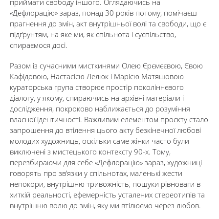
приймати свободу іншого. Оглядаючись на
«Дефлорацію» зараз, понад 30 років потому, помічаєш
прагнення до змін, акт внутрішньої волі та свободи, що є
підґрунтям, на яке ми, як спільнота і суспільство,
спираємося досі.
Разом із сучасними мисткинями Олею Єрємєєвою, Євою
Кафідовою, Настасією Лелюк і Марією Матяшовою
кураторська група створює простір поколіннєвого
діалогу, у якому, спираючись на архівні матеріали і
дослідження, покроково наближається до розуміння
власної ідентичності. Важливим елементом проєкту стало
запрошення до втілення цього акту безкінечної любові
молодих художниць, оскільки саме жінки часто були
виключені з мистецького контексту 90-х. Тому,
перезбираючи для себе «Дефлорацію» зараз, художниці
говорять про звʼязки у спільнотах, маленькі жести
непокори, внутрішню тривожність, пошуки рівноваги в
хиткій реальності, ефемерність усталених стереотипів та
внутрішню волю до змін, яку ми втілюємо через любов.