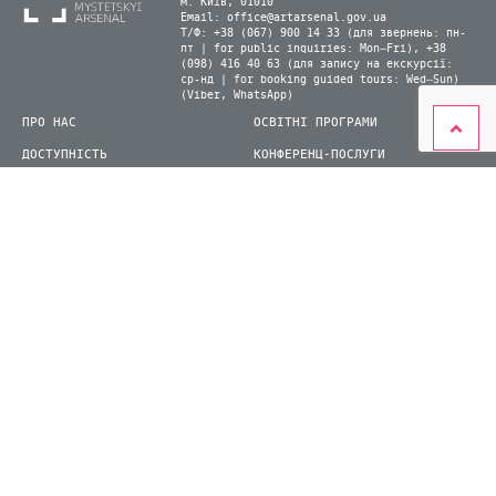
м. Київ, 01010
Email:
office@artarsenal.gov.ua
Т/Ф: +38 (067) 900 14 33 (для звернень: пн-
пт | for public inquiries: Mon–Fri), +38
(098) 416 40 63 (для запису на екскурсії:
ср-нд | for booking guided tours: Wed–Sun)
(Viber, WhatsApp)
ПРО НАС
ОСВІТНІ ПРОГРАМИ
ДОСТУПНІСТЬ
КОНФЕРЕНЦ-ПОСЛУГИ
ЛАБОРАТОРІЇ
КАРТА САЙТУ
ВІДВІДУВАЧАМ
ДЛЯ ПРЕСИ
ВИСТАВКИ ТА ФЕСТИВАЛІ
СТАТИ ВОЛОНТЕРОМ
КНИЖКОВИЙ АРСЕНАЛ
© 2026 ДП Національний культурно-мистецький та музейний комплекс «Мистецький
арсенал»
siteGist
Створення сайту: