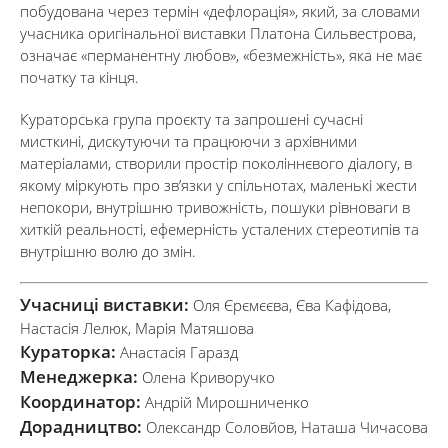
побудована через термін «дефлорація», який, за словами
учасника оригінальної виставки Платона Сильвестрова,
означає «перманентну любов», «безмежність», яка не має
початку та кінця.
Кураторська група проєкту та запрошені сучасні
мисткині, дискутуючи та працюючи з архівними
матеріалами, створили простір поколіннєвого діалогу, в
якому міркують про звʼязки у спільнотах, маленькі жести
непокори, внутрішню тривожність, пошуки рівноваги в
хиткій реальності, ефемерність усталених стереотипів та
внутрішню волю до змін.
Учасниці виставки:
Оля Єрємєєва, Єва Кафідова,
Настасія Лелюк, Марія Матяшова
Кураторка:
Анастасія Гаразд
Менеджерка:
Олена Криворучко
Координатор:
Андрій Мирошниченко
Дорадництво:
Олександр Соловйов, Наташа Чичасова