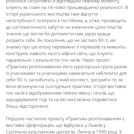
робилися ситуативно й відповідали певному моменту,
існують як гомін на тлі нової пришвидшеної реальності. В
історії українського мистецтва таке відчуття
непотрібності та втрати є постійним, а, отже, призводить
до систематичного забуття чи зникнення цілих пластів
знання, що могли би допомогти нам зараз краще
розуміти себе. Як покоління, що не застало 90-ті, ми
знаємо про цю епоху переважно з переказів та мимохіть
конструює навколо нього міфічні світи, що існують
паралельно з реальністю тих часів. Через проєкт
«Практики розпізнавання» його кураторська група разом
із учасниками та учасницями намагається наблизити для
себе 90-ті, заглибитись у їхній контекст, зрозуміти те, як
вони вплинули на сьогоднішні практики. Історії виставок
тих часів є відображенням певних явищ і сенсів, що
зароджувалися тоді та на які нині можна подивитися
більш відсторонено.
Першою частиною проєкту «Практики розпізнавання» є
виставка «Дефлорація», що відбулась у Львові у
Суспільно-культурному центрі ім. Леніна в 1990 році. У