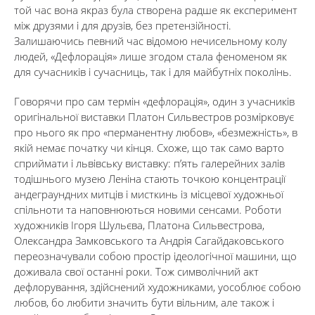
той час вона якраз була створена радше як експеримент
між друзями і для друзів, без претензійності.
Залишаючись певний час відомою нечисельному колу
людей, «Дефлорація» лише згодом стала феноменом як
для сучасників і сучасниць, так і для майбутніх поколінь.
Говорячи про сам термін «дефлорація», один з учасників
оригінальної виставки Платон Сильвестров розмірковує
про нього як про «перманентну любов», «безмежність», в
якій немає початку чи кінця. Схоже, що так само варто
сприймати і львівську виставку: п’ять галерейних залів
тодішнього музею Леніна стають точкою концентрації
андеграундних митців і мисткинь із місцевої художньої
спільноти та наповнюються новими сенсами. Роботи
художників Ігоря Шульєва, Платона Сильвестрова,
Олександра Замковського та Андрія Сагайдаковського
переозначували собою простір ідеологічної машини, що
доживала свої останні роки. Тож символічний акт
дефлорування, здійснений художниками, уособлює собою
любов, бо любити значить бути вільним, але також і