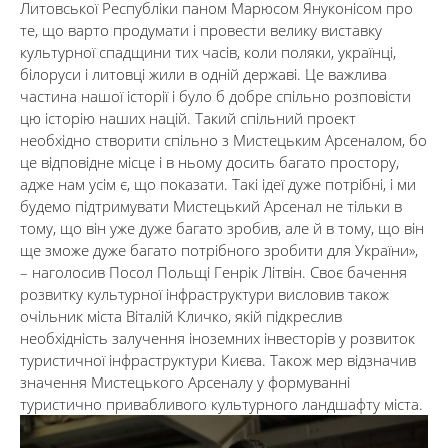
Литовської Республіки паном Марюсом Януконісом про
те, що варто продумати і провести велику виставку
культурної спадщини тих часів, коли поляки, українці,
білоруси і литовці жили в одній державі. Це важлива
частина нашої історії і було б добре спільно розповісти
цю історію наших націй. Такий спільний проект
необхідно створити спільно з Мистецьким Арсеналом, бо
це відповідне місце і в ньому досить багато простору,
адже нам усім є, що показати. Такі ідеї дуже потрібні, і ми
будемо підтримувати Мистецький Арсенал не тільки в
тому, що він уже дуже багато зробив, але й в тому, що він
ще зможе дуже багато потрібного зробити для України»,
– наголосив Посол Польщі Генрік Літвін. Своє бачення
розвитку культурної інфраструктури висловив також
очільник міста Віталій Кличко, якій підкреслив
необхідність залучення іноземних інвесторів у розвиток
туристичної інфраструктури Києва. Також мер відзначив
значення Мистецького Арсеналу у формуванні
туристично привабливого культурного ландшафту міста.