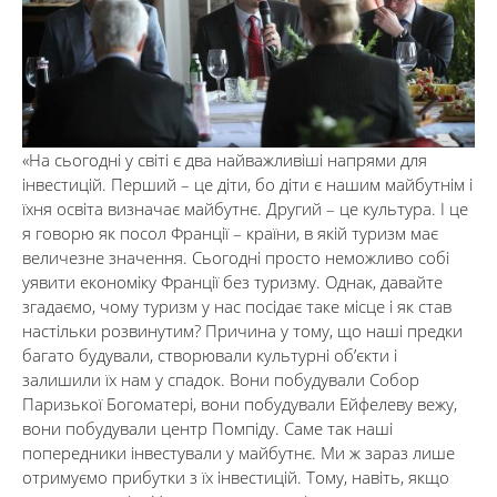
«На сьогодні у світі є два найважливіші напрями для
інвестицій. Перший – це діти, бо діти є нашим майбутнім і
їхня освіта визначає майбутнє. Другий – це культура. І це
я говорю як посол Франції – країни, в якій туризм має
величезне значення. Сьогодні просто неможливо собі
уявити економіку Франції без туризму. Однак, давайте
згадаємо, чому туризм у нас посідає таке місце і як став
настільки розвинутим? Причина у тому, що наші предки
багато будували, створювали культурні об’єкти і
залишили їх нам у спадок. Вони побудували Собор
Паризької Богоматері, вони побудували Ейфелеву вежу,
вони побудували центр Помпіду. Саме так наші
попередники інвестували у майбутнє. Ми ж зараз лише
отримуємо прибутки з їх інвестицій. Тому, навіть, якщо