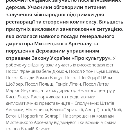
держав. Учасники обговорили питання
залучення міжнародної підтримки для
реставрації та створення комплексу. Більшість
присутніх висловили занепокоєння ситуацією,
яка склалася навколо посади генерального
директора Мистецького Арсеналу та
порушення Державним управлінням
справами Закону України «Про культуру».
У
робочому сніданку взяли участь їх високоповажності
Посол Франції Ізабель Дюмон, Посол Японії Сумі Шігекі,
Посол Канади Роман Ващук, Посол Швейцарії Гійом
Шойрер, Посол Польщі Генрік Літвін, Посол Литви
Марюс Януконіс, а також директор Чеського центру у
Києві Люція Ржегоржикова та представники
дипломатичних представництв – Сполучених Штатів
Америки, Німеччини, Великої Британії, Австрії, Італії, Чехії,
Естонії, Норвегії та Болгарії. На запрошення команди
Мистецького Арсеналу відгукнувся і київський міський
голова Віталій Кличко.