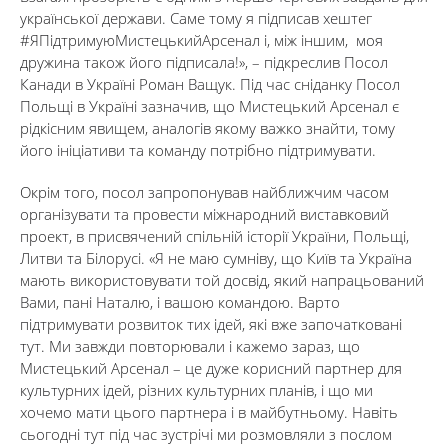
української держави. Саме тому я підписав хештег
#ЯПідтримуюМистецькийАрсенал і, між іншим, моя
дружина також його підписала!», – підкреслив Посол
Канади в Україні Роман Ващук. Під час сніданку Посол
Польщі в Україні зазначив, що Мистецький Арсенал є
рідкісним явищем, аналогів якому важко знайти, тому
його ініціативи та команду потрібно підтримувати.
Окрім того, посол запропонував найближчим часом
організувати та провести міжнародний виставковий
проект, в присвячений спільній історії України, Польщі,
Литви та Білорусі. «Я не маю сумніву, що Київ та Україна
мають використовувати той досвід, який напрацьований
Вами, пані Наталю, і вашою командою. Варто
підтримувати розвиток тих ідей, які вже започатковані
тут. Ми завжди повторювали і кажемо зараз, що
Мистецький Арсенал – це дуже корисний партнер для
культурних ідей, різних культурних планів, і що ми
хочемо мати цього партнера і в майбутньому. Навіть
сьогодні тут під час зустрічі ми розмовляли з послом