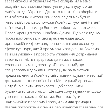
зараз економіка України не така солідна, ми маємо
розуміти, що важливо інвестувати у культуру, бо це
майбутнє для України. Для того ж потрібно оберігати
такі об’єкти як Мистецький Арсенал для майбутніх
інвестицій, тоді це допоможе Україні. Дякую пані Наталії
та її команді за все, що Вони тут роблять», – зазначила
Посол Франції в Україні Ізабель Дюмон. Під час сніданку
посли висловлювали свої думки не лише щодо
організаційних форм залучення коштів для розвитку
сфери культури, але й про умови їх залучення. Зокрема,
такими умовами є прозорість управління, дотримання
законів, звітність перед громадянами, а також
ефективність менеджменту. «Переконаний, що
спеціалізовані державні інституції, які займаються
представленням України у світі, повинні шукати інвестиції
для таких знакових об’єктів як Мистецький Арсенал.
Потрібно знайти можливості, щоб завершити
будівництво цього місця. Ще одне хочу зауважити щодо
управління такими об’єктами. Воно має бути
надзвичайно прозорим і зрозумілим для громадян.
Взагалі прозорість є одним з першочергових завдань для