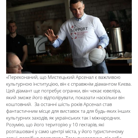
«Переконаний, що Мистецький Арсенал є важливою
культурною інституцією, він є справжнім діамантом Києва.
Цей діамант ще потребує огранки, він чекає ювеліра,
який зможе його відполірувати, показати наскільки він
коштовний. За останні шість років Арсенал став
фантастичним місце для виставок та для будь-яких інших
культурних заходів, як українських так і міжнародних.
Розумію, що його територію у 10 гектарів, які
розташовані у само центрі міста, у його туристичному