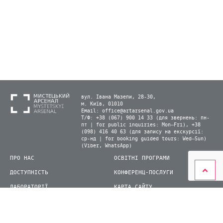
вул. Івана Мазепи, 28-30,
м. Київ, 01010
Email:
office@artarsenal.gov.ua
Т/Ф: +38 (067) 900 14 33 (для звернень: пн-
пт | for public inquiries: Mon–Fri), +38
(098) 416 40 63 (для запису на екскурсії:
ср-нд | for booking guided tours: Wed–Sun)
(Viber, WhatsApp)
ПРО НАС
ОСВІТНІ ПРОГРАМИ
ДОСТУПНІСТЬ
КОНФЕРЕНЦ-ПОСЛУГИ
ЛАБОРАТОРІЇ
КАРТА САЙТУ
ВІДВІДУВАЧАМ
ДЛЯ ПРЕСИ
ВИСТАВКИ ТА ФЕСТИВАЛІ
СТАТИ ВОЛОНТЕРОМ