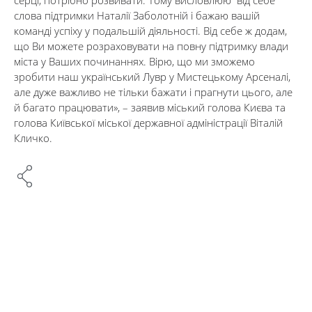
серці, потрібно розвивати. Тому висловлюю від себе
слова підтримки Наталії Заболотній і бажаю вашій
команді успіху у подальшій діяльності. Від себе ж додам,
що Ви можете розраховувати на повну підтримку влади
міста у Ваших починаннях. Вірю, що ми зможемо
зробити наш український Лувр у Мистецькому Арсеналі,
але дуже важливо не тільки бажати і прагнути цього, але
й багато працювати», – заявив міський голова Києва та
голова Київської міської державної адміністрації Віталій
Кличко.