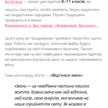
8–11 класів
Антитвір
— проєкт для підлітків
, які
пишуть, ілюструють та/або малюють твори, керуючись
нестандартними підходами. Проєкт традиційно
проводиться в межах
Міжнародного фестивалю «Книжковий Арсенал».
Цього року ми продовжуємо приймати твори без оцінок
журі. Роботи, які пройдуть технічний відбір, будуть
опубліковані на сайті Книжкового Арсеналу. Проєкт
«Антитвір» має на меті зафіксувати переживання підлітків,
які крім власних внутрішніх криз та шукань переживають
війну.
«Відтінки змін»
Тема «Антитвору-2023» —
.
«Зміни — це невід’ємна частина нашого
життя. Кожна зміна має свій відтінок,
свій колір, свою енергію, яка впливає на
наше сприйняття світу. Як мозаїка зі