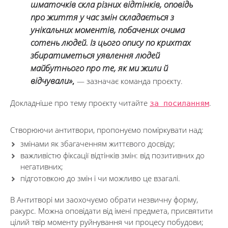
шматочків скла різних відтінків, оповідь
про життя у час змін складається з
унікальних моментів, побачених очима
сотень людей. Із цього опису по крихтах
збиратиметься уявлення людей
майбутнього про те, як ми жили й
відчували»
,
— зазначає команда проєкту.
Докладніше про тему проєкту читайте
за посиланням
.
Створюючи антитвори, пропонуємо поміркувати над:
змінами як збагаченням життєвого досвіду;
важливістю фіксації відтінків змін: від позитивних до
негативних;
підготовкою до змін і чи можливо це взагалі.
В Антитворі ми заохочуємо обрати незвичну форму,
ракурс. Можна оповідати від імені предмета, присвятити
цілий твір моменту руйнування чи процесу побудови;