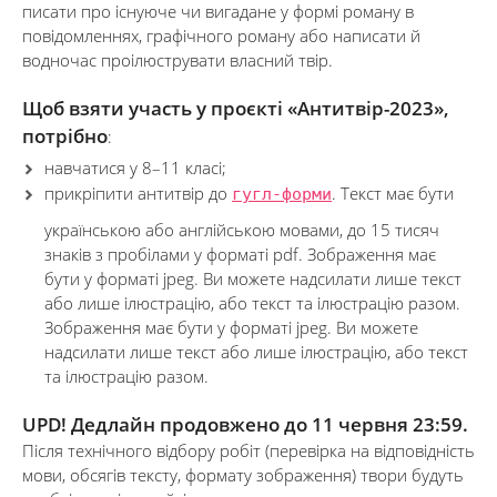
писати про існуюче чи вигадане у формі роману в
повідомленнях, графічного роману або написати й
водночас проілюструвати власний твір.
Щоб взяти участь у проєкті «Антитвір-2023»,
потрібно
:
навчатися у 8–11 класі;
прикріпити антитвір до
гугл-форми
. Текст має бути
українською або англійською мовами, до 15 тисяч
знаків з пробілами у форматі pdf. Зображення має
бути у форматі jpeg. Ви можете надсилати лише текст
або лише ілюстрацію, або текст та ілюстрацію разом.
Зображення має бути у форматі jpeg. Ви можете
надсилати лише текст або лише ілюстрацію, або текст
та ілюстрацію разом.
UPD! Дедлайн продовжено до 11 червня 23:59.
Після технічного відбору робіт (перевірка на відповідність
мови, обсягів тексту, формату зображення) твори будуть