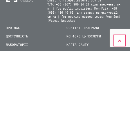
Email:
office@artarsenal.gov.ua
Т/Ф: +38 (067) 900 14 33 (для звернень: пн-
пт | for public inquiries: Mon–Fri), +38
(098) 416 40 63 (для запису на екскурсії:
ср-нд | for booking guided tours: Wed–Sun)
(Viber, WhatsApp)
ПРО НАС
ОСВІТНІ ПРОГРАМИ
ДОСТУПНІСТЬ
КОНФЕРЕНЦ-ПОСЛУГИ
ЛАБОРАТОРІЇ
КАРТА САЙТУ
ВІДВІДУВАЧАМ
ДЛЯ ПРЕСИ
ВИСТАВКИ ТА ФЕСТИВАЛІ
СТАТИ ВОЛОНТЕРОМ
КНИЖКОВИЙ АРСЕНАЛ
© 2026 ДП Національний культурно-мистецький та музейний комплекс «Мистецький
арсенал»
siteGist
Створення сайту: