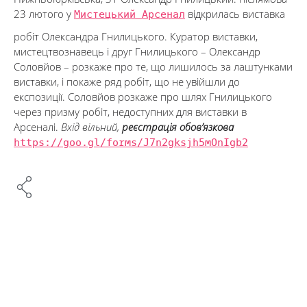
23 лютого у
Мистецький Арсенал
відкрилась виставка
робіт Олександра Гнилицького. Куратор виставки,
мистецтвознавець і друг Гнилицького – Олександр
Соловйов – розкаже про те, що лишилось за лаштунками
виставки, і покаже ряд робіт, що не увійшли до
експозиції. Соловйов розкаже про шлях Гнилицького
через призму робіт, недоступних для виставки в
Арсеналі.
Вхід вільний,
реєстра
ція обов’язкова
https://goo.gl/forms/
J7n2gksjh5mOnIgb2