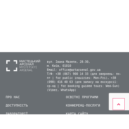
вул. Івана Мазепи, 28-30,
м. Київ, 01010
Email:
office@artarsenal.gov.ua
Т/Ф: +38 (067) 900 14 33 (для звернень: пн-
пт | for public inquiries: Mon–Fri), +38
(098) 416 40 63 (для запису на екскурсії:
ср-нд | for booking guided tours: Wed–Sun)
(Viber, WhatsApp)
ПРО НАС
ОСВІТНІ ПРОГРАМИ
ДОСТУПНІСТЬ
КОНФЕРЕНЦ-ПОСЛУГИ
ЛАБОРАТОРІЇ
КАРТА САЙТУ
ВІДВІДУВАЧАМ
ДЛЯ ПРЕСИ