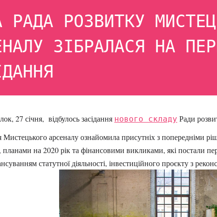
А РАДА РОЗВИТКУ МИСТЕЦ
ЕНАЛУ ЗІБРАЛАСЯ НА ПЕР
ІДАННЯ
лок, 27 січня, відбулось засідання
нового складу
Ради розви
я Мистецького арсеналу ознайомила присутніх з попередніми рі
ї, планами на 2020 рік та фінансовими викликами, які постали пер
нсуванням статутної діяльності, інвестиційного проєкту з рекон