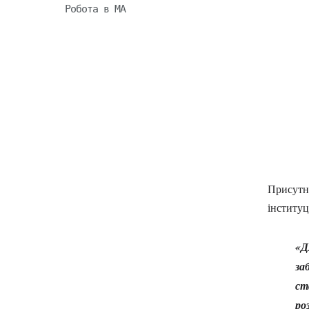
Робота в МА
Присутн
інституц
«Д
за
ст
ро