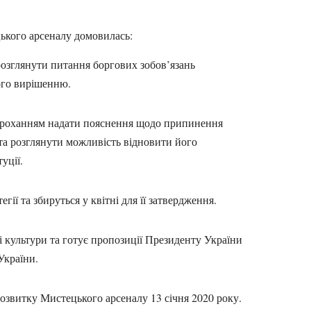
цького арсеналу домовилась:
розглянути питання боргових зобов’язань
ого вирішенню.
 проханням надати пояснення щодо припинення
та розглянути можливість відновити його
туції.
гії та збируться у квітні для її затвердження.
і культури та готує пропозиції Президенту України
 України.
звитку Мистецького арсеналу 13 січня 2020 року.