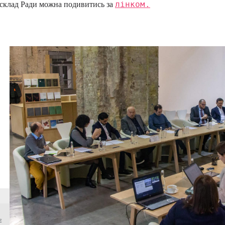
склад Ради можна подивитись за
лінком.
є