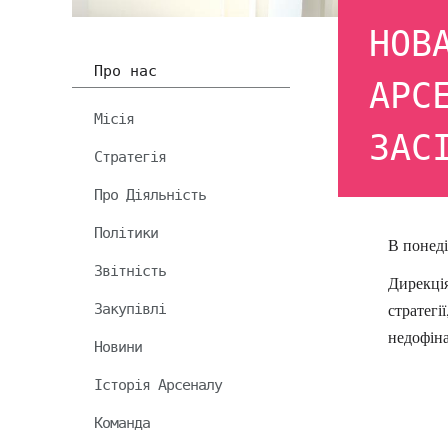
НОВ
Про нас
АРС
Місія
ЗАС
Стратегія
Про Діяльність
Політики
В понеді
Звітність
Дирекці
Закупівлі
стратегі
недофіна
Новини
Історія Арсеналу
Команда