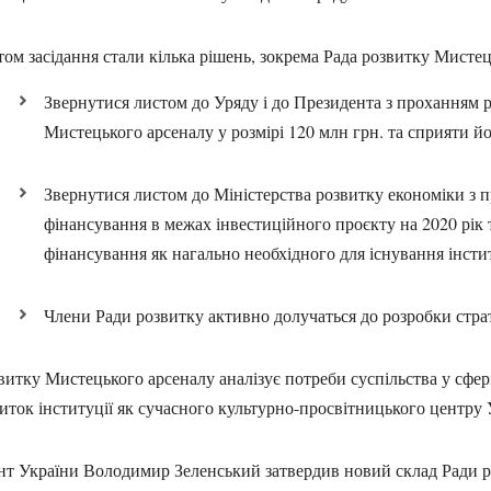
том засідання стали кілька рішень, зокрема Рада розвитку Мисте
Звернутися листом до Уряду і до Президента з проханням 
Мистецького арсеналу у розмірі 120 млн грн. та сприяти й
Звернутися листом до Міністерства розвитку економіки з
фінансування в межах інвестиційного проєкту на 2020 рік 
фінансування як нагально необхідного для існування інсти
Члени Ради розвитку активно долучаться до розробки страте
витку Мистецького арсеналу аналізує потреби суспільства у сфер
иток інституції як сучасного культурно-просвітницького центру
т України Володимир Зеленський затвердив новий склад Ради ро