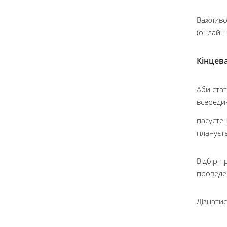
Важливо
(онлайн 
Кінцева
Аби ста
всереди
пасуєте 
плануєт
Відбір 
проведе
Дізнати