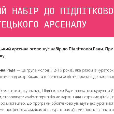
ИЙ НАБІР ДО ПІДЛІТКОВО
ТЕЦЬКОГО АРСЕНАЛУ
ький арсенал оголошує набір до Підліткової Ради. Пр
оку.
ова Рада
— це група молоді (12-16 років), яка разом із кураторк
име над розробкою та втіленням освітніх проєктів до виставок 
ік учасники та учасниці Підлітковою Ради навчаться курувати й
, створювати аудіодискрипцію до картин для незрячих дітей і,
ро мистецтво. До програми обов’язково увійдуть екскурсії вист
ми професіоналами(ками) та кураторами(ками) проєктів, темати