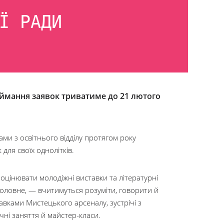
Ї РАДИ
иймання заявок триватиме до 21 лютого
ами з освітнього відділу протягом року
для своїх однолітків.
 оцінювати молодіжні виставки та літературні
 головне, — вчитимуться розуміти, говорити й
авками Мистецького арсеналу, зустрічі з
чні заняття й майстер-класи.