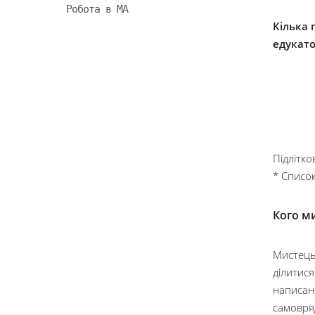
Робота в МА
Кілька 
едукато
Підлітко
* Список
Кого ми
Мистецьк
ділитися
написанн
самовряд