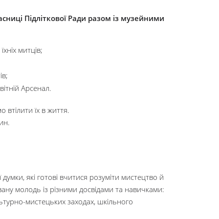
асниці Підліткової Ради разом із музейними
їхніх митців;
ів;
вітній Арсенал.
 втілити їх в життя.
вин.
 думки, які готові вчитися розуміти мистецтво й
ану молодь із різними досвідами та навичками:
льтурно-мистецьких заходах, шкільного