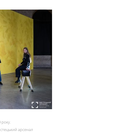
 року.
стецький арсенал