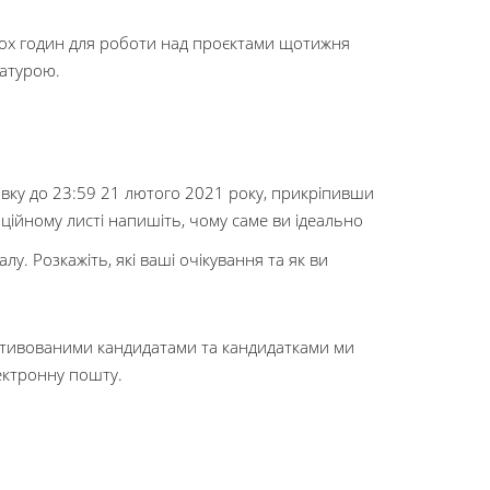
рьох годин для роботи над проєктами щотижня
ратурою.
явку до 23:59 21 лютого 2021 року, прикріпивши
аційному листі напишіть, чому саме ви ідеально
у. Розкажіть, які ваші очікування та як ви
мотивованими кандидатами та кандидатками ми
ектронну пошту.