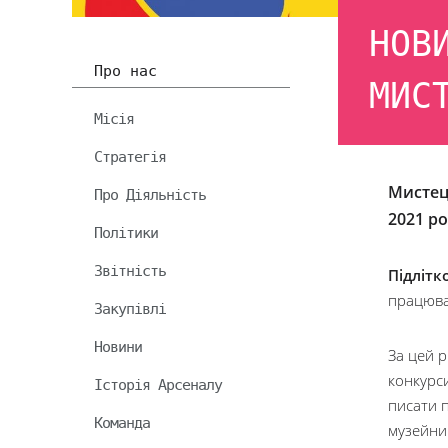
НОВ
Про нас
МИС
Місія
Стратегія
Мистец
Про Діяльність
2021 р
Політики
Звітність
Підлітк
працюват
Закупівлі
Новини
За цей р
конкурси
Історія Арсеналу
писати п
Команда
музейни