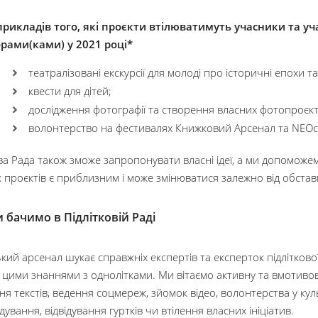
прикладів того, які проєкти втілюватимуть учасники та уч
рами(ками) у 2021 році*
театралізовані екскурсії для молоді про історичні епохи та 
квести для дітей;
дослідження фотографії та створення власних фотопроєкт
волонтерство на фестивалях Книжковий Арсенал та NEOс
ва Рада також зможе запропонувати власні ідеї, а ми допоможемо
 проєктів є приблизним і може змінюватися залежно від обста
 бачимо в Підлітковій Раді
ий арсенал шукає справжніх експертів та експерток підліткової
 цими знаннями з однолітками. Ми вітаємо активну та вмотивов
я текстів, ведення соцмереж, зйомок відео, волонтерства у ку
ування, відвідування гуртків чи втілення власних ініціатив.