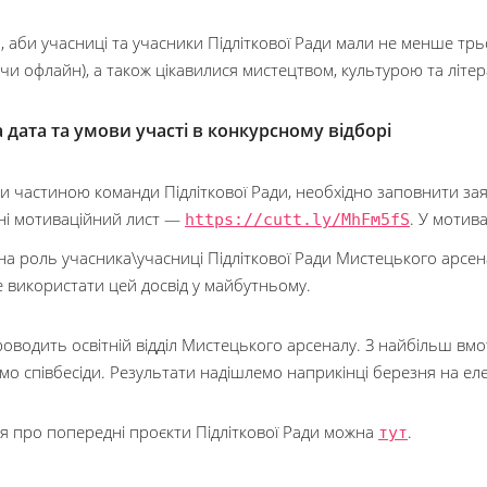
, аби учасниці та учасники Підліткової Ради мали не менше т
чи офлайн), а також цікавилися мистецтвом, культурою та літе
 дата та умови участі в конкурсному відборі
ти частиною команди Підліткової Ради, необхідно заповнити за
ні мотиваційний лист —
https://cutt.ly/MhFm5fS
. У мотив
на роль учасника\учасниці Підліткової Ради Мистецького арсенал
е використати цей досвід у майбутньому.
проводить освітній відділ Мистецького арсеналу. З найбільш в
мо співбесіди. Результати надішлемо наприкінці березня на ел
ся про попередні проєкти Підліткової Ради можна
тут
.