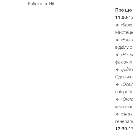
Робота в МА
Про що 
11:00-1
🔹
«Безк
Мистець
🔹
«Взає
відділу 
🔹
«Несп
фахівчин
🔹
«Дідж
Одесько
🔹
«Осві
співроб
🔹
«Онла
керівниц
🔹
«Анал
генераль
12:30-1