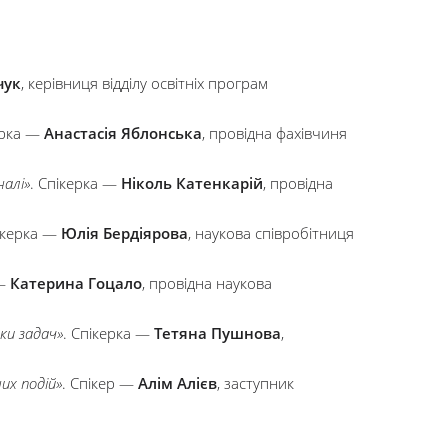
чук
, керівниця відділу освітніх програм
ерка —
Анастасія Яблонська
, провідна фахівчиня
алі»
. Спікерка —
Ніколь Катенкарій
, провідна
пікерка —
Юлія Бердіярова
, наукова співробітниця
 —
Катерина Гоцало
, провідна наукова
ки задач»
. Спікерка —
Тетяна Пушнова
,
их подій»
. Спікер —
Алім Алієв
, заступник