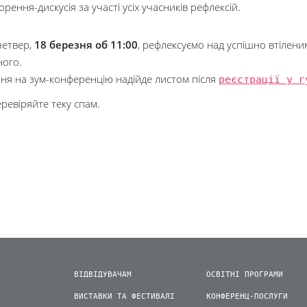
рення-дискусія за участі усіх учасників рефлексій.
четвер,
18 березня об 11:00
, рефлексуємо над успішно втілен
ного.
ня на зум-конференцію надійде листом після
реєстрації у г
еревіряйте теку спам.
ВІДВІДУВАЧАМ
ОСВІТНІ ПРОГРАМИ
ВИСТАВКИ ТА ФЕСТИВАЛІ
КОНФЕРЕНЦ-ПОСЛУГИ