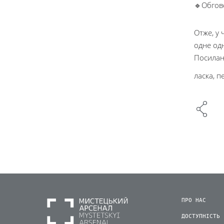
🔹Обгово
Отже, у 
одне од
Посилан
ласка, п
ПРО НАС
ДОСТУПНІСТЬ