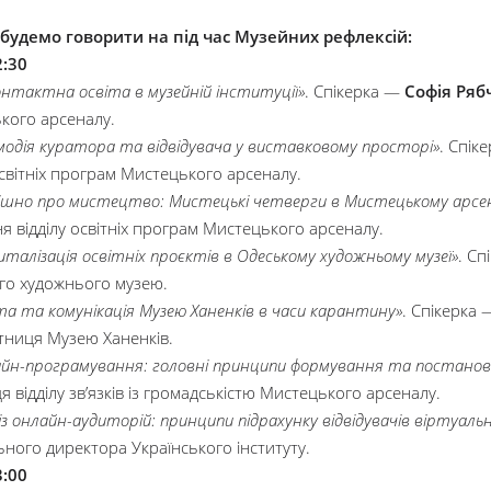
будемо говорити на під час Музейних рефлексій:
2:30
онтактна освіта в музейній інституції»
. Спікерка —
Софія Ряб
кого арсеналу.
модія куратора та відвідувача у виставковому просторі»
. Спік
освітніх програм Мистецького арсеналу.
ішно про мистецтво: Мистецькі четверги в Мистецькому арсен
я відділу освітніх програм Мистецького арсеналу.
италізація освітніх проєктів в Одеському художньому музеї»
. С
го художнього музею.
та та комунікація Музею Ханенків в часи карантину»
. Спікерка
ітниця Музею Ханенків.
йн-програмування: головні принципи формування та постанов
я відділу зв’язків із громадськістю Мистецького арсеналу.
із онлайн-аудиторій: принципи підрахунку відвідувачів віртуальн
ного директора Українського інституту.
3:00