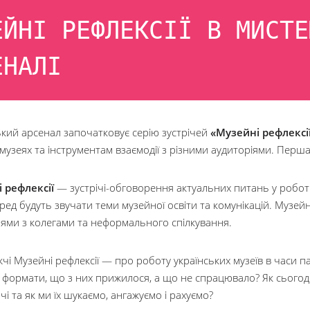
ЕЙНІ РЕФЛЕКСІЇ В МИСТЕ
ЕНАЛІ
кий арсенал започатковує серію зустрічей
«Музейні рефлексі
 музеях та інструментам взаємодії з різними аудиторіями. Перша
 рефлексії
— зустрічі-обговорення актуальних питань у роботі
ед будуть звучати теми музейної освіти та комунікацій. Музей
ями з колегами та неформального спілкування.
і Музейні рефлексії — про роботу українських музеїв в часи пан
формати, що з них прижилося, а що не спрацювало? Як сьогодні
ачі та як ми їх шукаємо, ангажуємо і рахуємо?