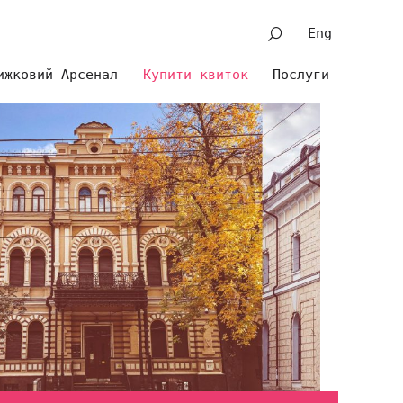
Eng
ижковий Арсенал
Купити квиток
Послуги