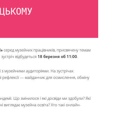
ЦЬКОМУ
ї»
серед музейних працівників, присвячену темам
 зустріч відбудеться
18 березня об 11:00
.
 з музейними аудиторіями. На зустрічах
ні рефлексії — майданчик для осмислення, обміну
демії. Що змінилося і які досвіди ми здобули? Які
 виглядає музейна освіта? Хто такі онлайн-