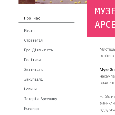
МУЗ
Про нас
АРС
Місія
Стратегія
Мистець
Про Діяльність
освіти в
Політики
Звітність
Музейні
насампер
Закупівлі
враженн
Новини
Найближч
Історія Арсеналу
виникли 
Команда
відвідув