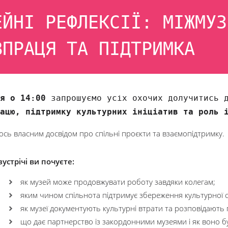
ЕЙНІ РЕФЛЕКСІЇ: МІЖМУЗ
ВПРАЦЯ ТА ПІДТРИМКА
я о 14:00
запрошуємо усіх охочих долучитись
ацю, підтримку культурних ініціатив та роль 
сь власним досвідом про спільні проєкти та взаємопідтримку.
зустрічі ви почуєте:
як музей може продовжувати роботу завдяки колегам;
яким чином спільнота підтримує збереження культурної
як музеї документують культурні втрати та розповідають 
що дає партнерство із закордонними музеями і як воно бу