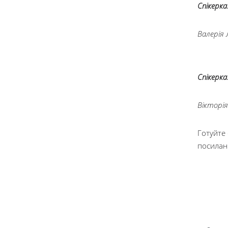
Спікерка
Валерія
Спікерка
Вікторі
Готуйте 
посилан