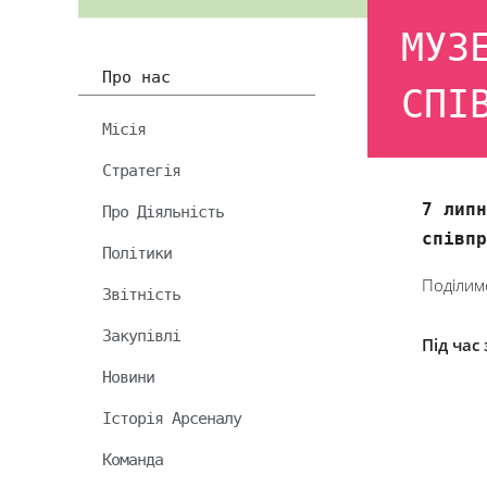
МУЗ
Про нас
СПІ
Місія
Стратегія
7 липн
Про Діяльність
співпр
Політики
Поділимо
Звітність
Закупівлі
Під час 
Новини
Історія Арсеналу
Команда