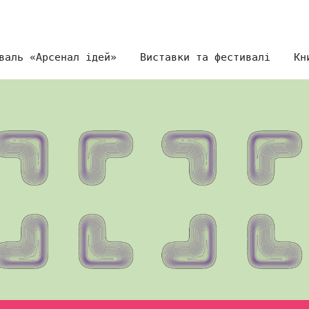
валь «Арсенал ідей»
Виставки та фестивалі
Кн