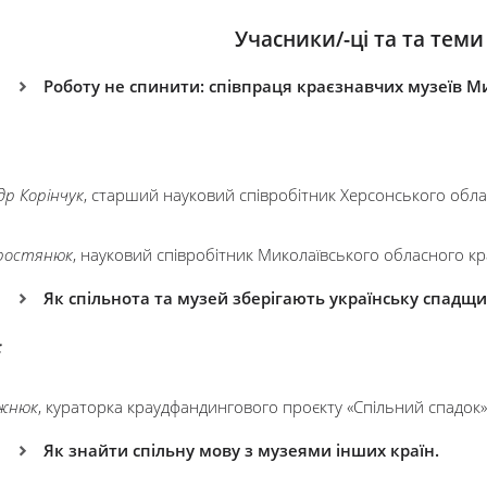
Учасники/-ці та та теми 
Роботу не спинити: співпраця краєзнавчих музеїв М
др Корінчук
, старший науковий співробітник Херсонського обл
оростянюк
, науковий співробітник Миколаївського обласного к
Як спільнота та музей зберігають українську спадщи
:
ожнюк
, кураторка краудфандингового проєкту «Спільний спадок»
Як знайти спільну мову з музеями інших країн.