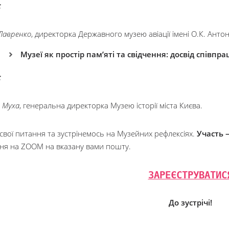
:
 Лавренко
, директорка Державного музею авіації імені О.К. Анто
Музеї як простір пам’яті та свідчення: досвід співпра
:
я Муха
, генеральна директорка Музею історії міста Києва.
свої питання та зустрінемось на Музейних рефлексіях.
Участь 
ня на ZOOM на вказану вами пошту.
ЗАРЕЄСТРУВАТИС
До зустрічі!