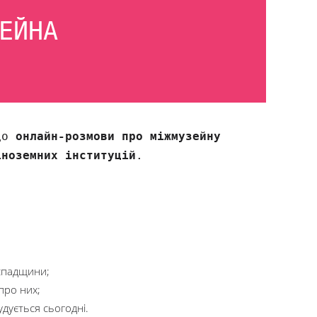
ЕЙНА
 до
онлайн-розмови про міжмузейну
іноземних інституцій
.
 спадщини;
про них;
дується сьогодні.