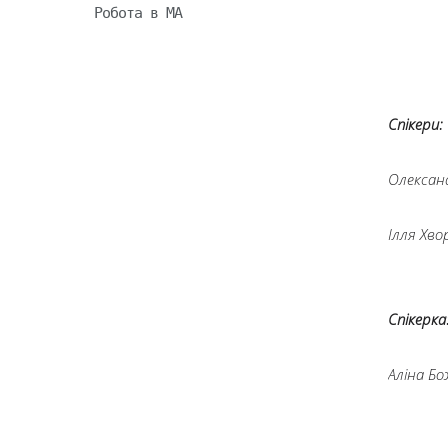
Робота в МА
Спікери:
Олексан
Ілля Хв
Спікерка
Аліна Б