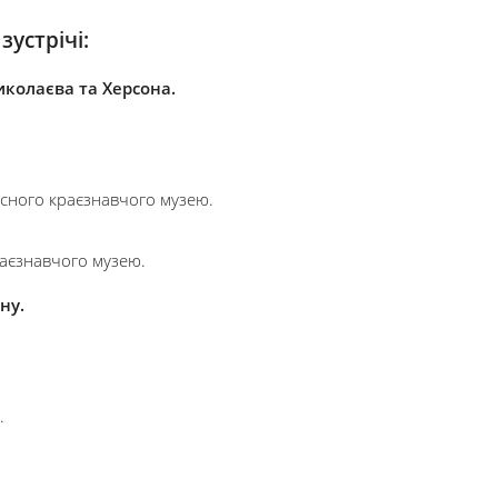
зустрічі:
иколаєва та Херсона.
асного краєзнавчого музею.
раєзнавчого музею.
ну.
.