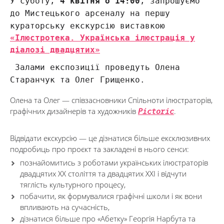
У суботу,
4 квітня о 14:00
, запрошуємо
до Мистецького арсеналу на першу
кураторську екскурсію виставкою
«Ілюстротека. Українська ілюстрація у
діалозі двадцятих»
Залами експозиції проведуть Олена
Старанчук та Олег Грищенко.
Олена та Олег — співзасновники Спільноти ілюстраторів,
графічних дизайнерів та художників
.
Pictoric
Відвідати екскурсію — це дізнатися більше ексклюзивних
подробиць про проєкт та закладені в нього сенси:
познайомитись з роботами українських ілюстраторів
двадцятих ХХ століття та двадцятих ХХІ і відчути
тяглість культурного процесу,
побачити, як формувалися графічні школи і як вони
впливають на сучасність,
дізнатися більше про «Абетку» Георгія Нарбута та