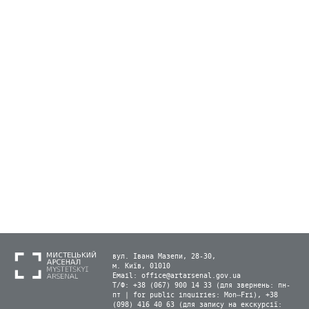
вул. Івана Мазепи, 28-30,
м. Київ, 01010
Email:
office@artarsenal.gov.ua
Т/Ф: +38 (067) 900 14 33 (для звернень: пн-
пт | for public inquiries: Mon–Fri), +38
(098) 416 40 63 (для запису на екскурсії: