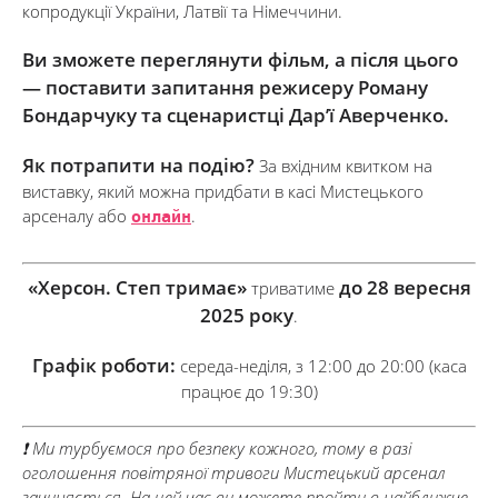
копродукції України, Латвії та Німеччини.
Ви зможете переглянути фільм, а після цього
— поставити запитання режисеру Роману
Бондарчуку та сценаристці Дар’ї Аверченко.
Як потрапити на подію?
За вхідним квитком на
виставку, який можна придбати в касі Мистецького
арсеналу або
онлайн
.
«Херсон. Степ тримає»
до 28 вересня
триватиме
2025 року
.
Графік роботи:
середа-неділя, з 12:00 до 20:00 (каса
працює до 19:30)
❗ Ми турбуємося про безпеку кожного, тому в разі
оголошення повітряної тривоги Мистецький арсенал
зачиняється. На цей час ви можете пройти в найближче