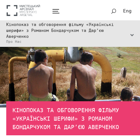
Eng
Кінопоказ та обговорення фільму «Українські
шерифи» з Романом Бондарчуком та Дар’єю
Аверченко
Про Нас
КІНОПОКАЗ ТА ОБГОВОРЕННЯ ФІЛЬМУ
«УКРАЇНСЬКІ ШЕРИФИ» З РОМАНОМ
БОНДАРЧУКОМ ТА ДАР’ЄЮ АВЕРЧЕНКО