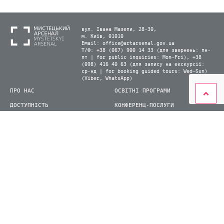
вул. Івана Мазепи, 28-30,
м. Київ, 01010
Email:
office@artarsenal.gov.ua
Т/Ф: +38 (067) 900 14 33 (для звернень: пн-
пт | for public inquiries: Mon–Fri), +38
(098) 416 40 63 (для запису на екскурсії:
ср-нд | for booking guided tours: Wed–Sun)
(Viber, WhatsApp)
ПРО НАС
ОСВІТНІ ПРОГРАМИ
ДОСТУПНІСТЬ
КОНФЕРЕНЦ-ПОСЛУГИ
ЛАБОРАТОРІЇ
КАРТА САЙТУ
ВІДВІДУВАЧАМ
ДЛЯ ПРЕСИ
ВИСТАВКИ ТА ФЕСТИВАЛІ
СТАТИ ВОЛОНТЕРОМ
КНИЖКОВИЙ АРСЕНАЛ