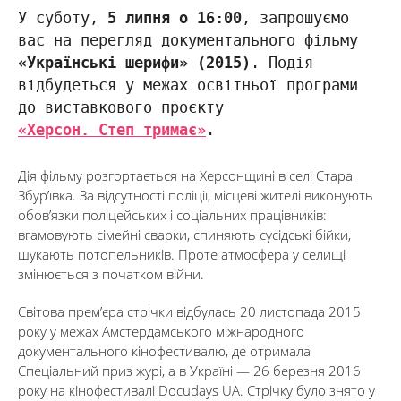
У суботу,
5 липня о 16:00
, запрошуємо
вас на перегляд документального фільму
«Українські шерифи» (2015)
. Подія
відбудеться у межах освітньої програми
до виставкового проєкту
«Херсон. Степ тримає»
.
Дія фільму розгортається на Херсонщині в селі Стара
Збур’ївка. За відсутності поліції, місцеві жителі виконують
обов’язки поліцейських і соціальних працівників:
вгамовують сімейні сварки, спиняють сусідські бійки,
шукають потопельників. Проте атмосфера у селищі
змінюється з початком війни.
Світова прем’єра стрічки відбулась 20 листопада 2015
року у межах Амстердамського міжнародного
документального кінофестивалю, де отримала
Спеціальний приз журі, а в Україні — 26 березня 2016
року на кінофестивалі Docudays UA. Стрічку було знято у