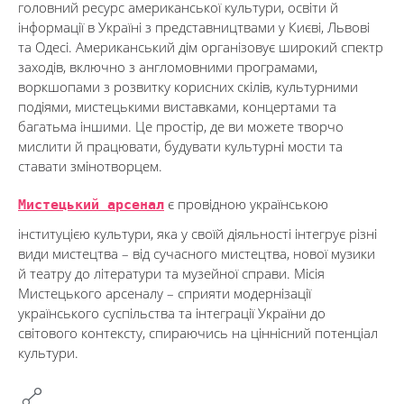
головний ресурс американської культури, освіти й
інформації в Україні з представництвами у Києві, Львові
та Одесі. Американський дім організовує широкий спектр
заходів, включно з англомовними програмами,
воркшопами з розвитку корисних скілів, культурними
подіями, мистецькими виставками, концертами та
багатьма іншими. Це простір, де ви можете творчо
мислити й працювати, будувати культурні мости та
ставати змінотворцем.
Мистецький арсенал
є провідною українською
інституцією культури, яка у своїй діяльності інтегрує різні
види мистецтва – від сучасного мистецтва, нової музики
й театру до літератури та музейної справи. Місія
Мистецького арсеналу – сприяти модернізації
українського суспільства та інтеграції України до
світового контексту, спираючись на ціннісний потенціал
культури.