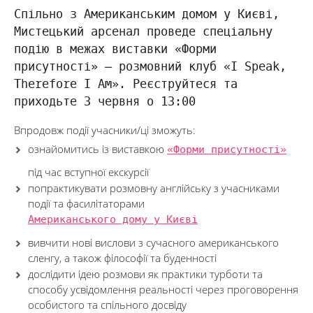
Спільно з Американським домом у Києві,
Мистецький арсенал проведе спеціальну
подію в межах виставки «Форми
присутності» — розмовний клуб «I Speak,
Therefore I Am». Реєструйтеся та
приходьте 3 червня о 13:00
Впродовж події учасники/ці зможуть:
ознайомитись із виставкою
«Форми присутності»
під час вступної екскурсії
попрактикувати розмовну англійську з учасниками
події та фасилітаторами
Американського дому у Києві
вивчити нові вислови з сучасного американського
сленгу, а також філософії та буденності
дослідити ідею розмови як практики турботи та
способу усвідомлення реальності через проговорення
особистого та спільного досвіду