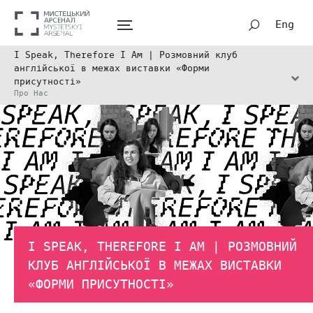
Eng
I Speak, Therefore I Am | Розмовний клуб
англійської в межах виставки «Форми
присутності»
Про Нас
I SPEAK, THEREFORE I AM | РОЗМОВНИЙ
КЛУБ АНГЛІЙСЬКОЇ В МЕЖАХ ВИСТАВКИ
«ФОРМИ ПРИСУТНОСТІ»