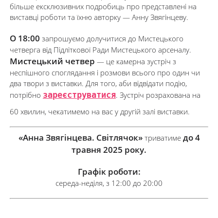
більше ексклюзивних подробиць про представлені на
виставці роботи та їхню авторку — Анну Звягінцеву.
О 18:00
запрошуємо долучитися до Мистецького
четверга від Підліткової Ради Мистецького арсеналу.
Мистецький четвер
— це камерна зустріч з
неспішного споглядання і розмови всього про один чи
два твори з виставки. Для того, аби відвідати подію,
зареєструватися
потрібно
. Зустріч розрахована на
60 хвилин, чекатимемо на вас у другій залі виставки.
«Анна Звягінцева. Світлячок»
до 4
триватиме
травня 2025 року.
Графік роботи:
середа-неділя, з 12:00 до 20:00