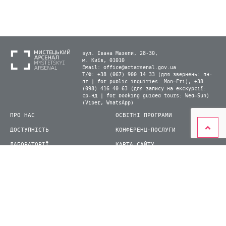
вул. Івана Мазепи, 28-30,
м. Київ, 01010
Email:
office@artarsenal.gov.ua
Т/Ф: +38 (067) 900 14 33 (для звернень: пн-
пт | for public inquiries: Mon–Fri), +38
(098) 416 40 63 (для запису на екскурсії:
ср-нд | for booking guided tours: Wed–Sun)
(Viber, WhatsApp)
ПРО НАС
ОСВІТНІ ПРОГРАМИ
ДОСТУПНІСТЬ
КОНФЕРЕНЦ-ПОСЛУГИ
ЛАБОРАТОРІЇ
КАРТА САЙТУ
ВІДВІДУВАЧАМ
ДЛЯ ПРЕСИ
ВИСТАВКИ ТА ФЕСТИВАЛІ
СТАТИ ВОЛОНТЕРОМ
КНИЖКОВИЙ АРСЕНАЛ