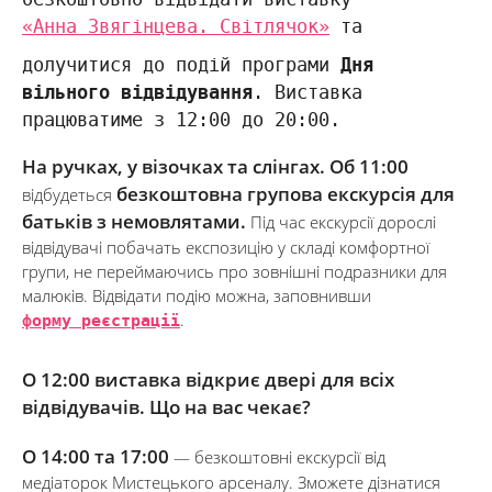
«Анна Звягінцева. Світлячок»
та
долучитися до подій програми
Дня
вільного відвідування
. Виставка
працюватиме з 12:00 до 20:00.
На ручках, у візочках та слінгах.
Об 11:00
безкоштовна групова екскурсія для
відбудеться
батьків з немовлятами.
Під час екскурсії дорослі
відвідувачі побачать експозицію у складі комфортної
групи, не переймаючись про зовнішні подразники для
малюків. Відвідати подію можна, заповнивши
форму реєстрації
.
О 12:00 виставка відкриє двері для всіх
відвідувачів. Що на вас чекає?
О 14:00 та 17:00
— безкоштовні екскурсії від
медіаторок Мистецького арсеналу. Зможете дізнатися