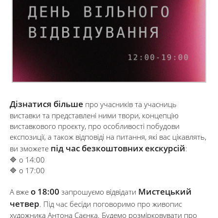
Дізнатися більше
про учасників та учасниць
виставки та представлені ними твори, концепцію
виставкового проєкту, про особливості побудови
експозиції, а також відповіді на питання, які вас цікавлять,
під час безкоштовних екскурсій
ви зможете
:
🔷 о 14:00
🔷 о 17:00
о 18:00
Мистецький
А вже
запрошуємо відвідати
четвер
. Під час бесіди поговоримо про живопис
художника Антона Саєнка. Будемо розмірковувати про